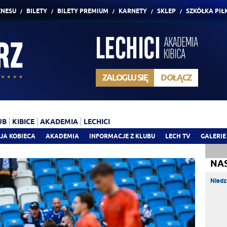
ZNESU
BILETY
BILETY PREMIUM
KARNETY
SKLEP
SZKÓŁKA PIŁ
ZALOGUJ SIĘ
DOŁĄCZ
UB
KIBICE
AKADEMIA
LECHICI
JA KOBIECA
AKADEMIA
INFORMACJE Z KLUBU
LECH TV
GALERIE
NA
Niedz