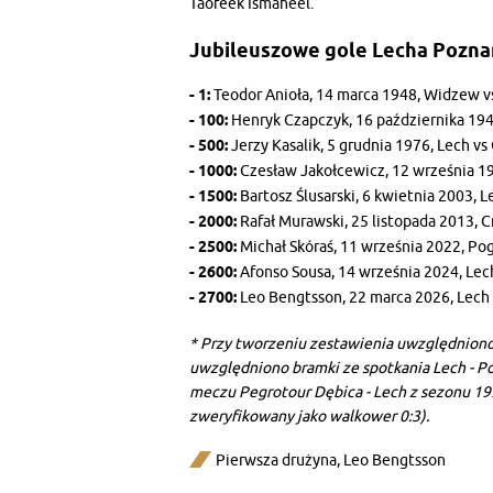
Taofeek Ismaheel.
Jubileuszowe gole Lecha Poznań
- 1:
Teodor Anioła, 14 marca 1948, Widzew vs
- 100:
Henryk Czapczyk, 16 października 1949
- 500:
Jerzy Kasalik, 5 grudnia 1976, Lech vs 
- 1000:
Czesław Jakołcewicz, 12 września 199
- 1500:
Bartosz Ślusarski, 6 kwietnia 2003, 
- 2000:
Rafał Murawski, 25 listopada 2013, Cr
- 2500:
Michał Skóraś, 11 września 2022, Pog
- 2600:
Afonso Sousa, 14 września 2024, Lech 
- 2700:
Leo Bengtsson, 22 marca 2026, Lech v
* Przy tworzeniu zestawienia uwzględniono
uwzględniono bramki ze spotkania Lech - P
meczu Pegrotour Dębica - Lech z sezonu 199
zweryfikowany jako walkower 0:3).
Pierwsza drużyna
,
Leo Bengtsson