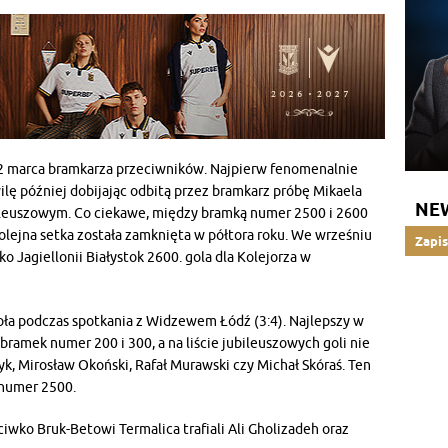
2 marca bramkarza przeciwników. Najpierw fenomenalnie
ilę później dobijając odbitą przez bramkarz próbę Mikaela
NE
jubileuszowym. Co ciekawe, między bramką numer 2500 i 2600
olejna setka została zamknięta w półtora roku. We wrześniu
Zapis
 Jagiellonii Białystok 2600. gola dla Kolejorza w
oła podczas spotkania z Widzewem Łódź (3:4). Najlepszy w
bramek numer 200 i 300, a na liście jubileuszowych goli nie
yk, Mirosław Okoński, Rafał Murawski czy Michał Skóraś. Ten
 numer 2500.
iwko Bruk-Betowi Termalica trafiali Ali Gholizadeh oraz