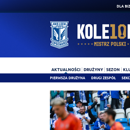
DLA BI
AKTUALNOŚCI
DRUŻYNY
SEZON
KL
PIERWSZA DRUŻYNA
DRUGI ZESPÓŁ
SEKC