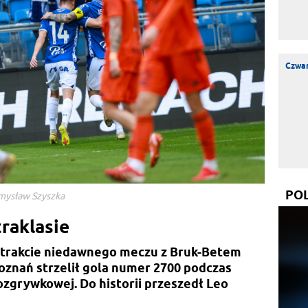
Czwar
PO
emysław Szyszka
traklasie
W trakcie niedawnego meczu z Bruk-Betem
Poznań strzelił gola numer 2700 podczas
ozgrywkowej. Do historii przeszedł Leo