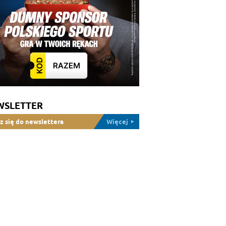
WSLETTER
z się do newslettera
Więcej