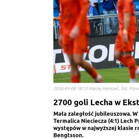
2026-04-08 18:13 Maciej Henszel , fot. Prz
2700 goli Lecha w Eks
Mała zaległość jubileuszowa. 
Termalica Nieciecza (4:1) Lech 
występów w najwyższej klasie r
Bengtsson.