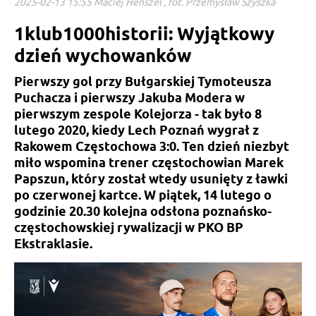
2025-02-13 15:55 Maciej Henszel , fot. Przemysław Szyszka
1klub1000historii: Wyjątkowy
dzień wychowanków
Pierwszy gol przy Bułgarskiej Tymoteusza
Puchacza i pierwszy Jakuba Modera w
pierwszym zespole Kolejorza - tak było 8
lutego 2020, kiedy Lech Poznań wygrał z
Rakowem Częstochowa 3:0. Ten dzień niezbyt
miło wspomina trener częstochowian Marek
Papszun, który został wtedy usunięty z ławki
po czerwonej kartce. W piątek, 14 lutego o
godzinie 20.30 kolejna odsłona poznańsko-
częstochowskiej rywalizacji w PKO BP
Ekstraklasie.