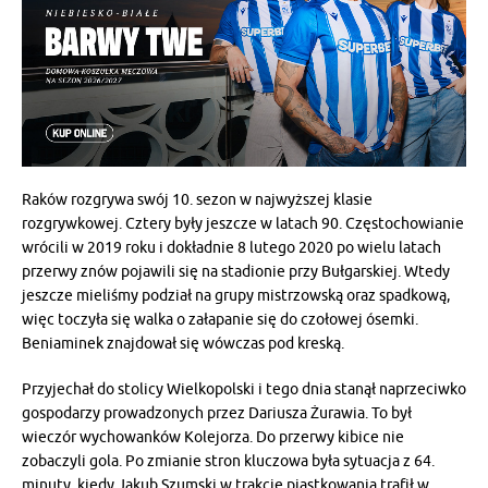
Raków rozgrywa swój 10. sezon w najwyższej klasie
rozgrywkowej. Cztery były jeszcze w latach 90. Częstochowianie
wrócili w 2019 roku i dokładnie 8 lutego 2020 po wielu latach
przerwy znów pojawili się na stadionie przy Bułgarskiej. Wtedy
jeszcze mieliśmy podział na grupy mistrzowską oraz spadkową,
więc toczyła się walka o załapanie się do czołowej ósemki.
Beniaminek znajdował się wówczas pod kreską.
Przyjechał do stolicy Wielkopolski i tego dnia stanął naprzeciwko
gospodarzy prowadzonych przez Dariusza Żurawia. To był
wieczór wychowanków Kolejorza. Do przerwy kibice nie
zobaczyli gola. Po zmianie stron kluczowa była sytuacja z 64.
minuty, kiedy Jakub Szumski w trakcie piąstkowania trafił w