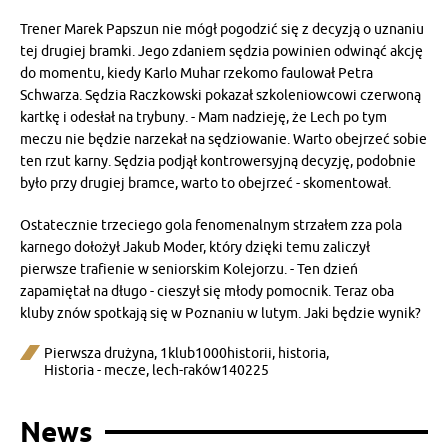
Trener Marek Papszun nie mógł pogodzić się z decyzją o uznaniu
tej drugiej bramki. Jego zdaniem sędzia powinien odwinąć akcję
do momentu, kiedy Karlo Muhar rzekomo faulował Petra
Schwarza. Sędzia Raczkowski pokazał szkoleniowcowi czerwoną
kartkę i odesłał na trybuny. - Mam nadzieję, że Lech po tym
meczu nie będzie narzekał na sędziowanie. Warto obejrzeć sobie
ten rzut karny. Sędzia podjął kontrowersyjną decyzję, podobnie
było przy drugiej bramce, warto to obejrzeć - skomentował.
Ostatecznie trzeciego gola fenomenalnym strzałem zza pola
karnego dołożył Jakub Moder, który dzięki temu zaliczył
pierwsze trafienie w seniorskim Kolejorzu. - Ten dzień
zapamiętał na długo - cieszył się młody pomocnik. Teraz oba
kluby znów spotkają się w Poznaniu w lutym. Jaki będzie wynik?
Pierwsza drużyna
,
1klub1000historii
,
historia
,
Historia - mecze
,
lech-raków140225
News