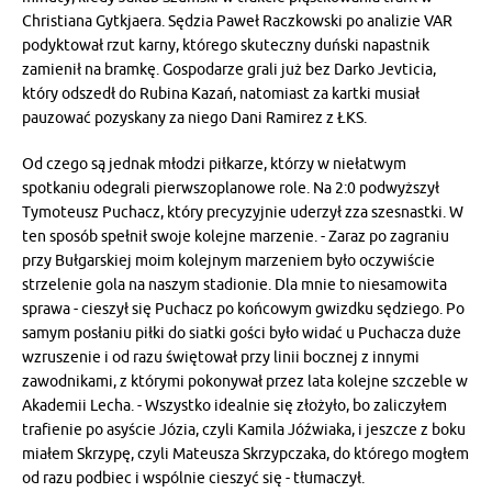
Christiana Gytkjaera. Sędzia Paweł Raczkowski po analizie VAR
podyktował rzut karny, którego skuteczny duński napastnik
zamienił na bramkę. Gospodarze grali już bez Darko Jevticia,
który odszedł do Rubina Kazań, natomiast za kartki musiał
pauzować pozyskany za niego Dani Ramirez z ŁKS.
Od czego są jednak młodzi piłkarze, którzy w niełatwym
spotkaniu odegrali pierwszoplanowe role. Na 2:0 podwyższył
Tymoteusz Puchacz, który precyzyjnie uderzył zza szesnastki. W
ten sposób spełnił swoje kolejne marzenie. - Zaraz po zagraniu
przy Bułgarskiej moim kolejnym marzeniem było oczywiście
strzelenie gola na naszym stadionie. Dla mnie to niesamowita
sprawa - cieszył się Puchacz po końcowym gwizdku sędziego. Po
samym posłaniu piłki do siatki gości było widać u Puchacza duże
wzruszenie i od razu świętował przy linii bocznej z innymi
zawodnikami, z którymi pokonywał przez lata kolejne szczeble w
Akademii Lecha. - Wszystko idealnie się złożyło, bo zaliczyłem
trafienie po asyście Józia, czyli Kamila Jóźwiaka, i jeszcze z boku
miałem Skrzypę, czyli Mateusza Skrzypczaka, do którego mogłem
od razu podbiec i wspólnie cieszyć się - tłumaczył.