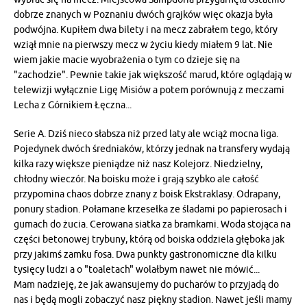
dobrze znanych w Poznaniu dwóch grajków więc okazja była
podwójna. Kupiłem dwa bilety i na mecz zabrałem tego, który
wziął mnie na pierwszy mecz w życiu kiedy miałem 9 lat. Nie
wiem jakie macie wyobrażenia o tym co dzieje się na
"zachodzie". Pewnie takie jak większość marud, które oglądają w
telewizji wyłącznie Ligę Misiów a potem porównują z meczami
Lecha z Górnikiem Łęczna...
Serie A. Dziś nieco słabsza niż przed laty ale wciąż mocna liga.
Pojedynek dwóch średniaków, którzy jednak na transfery wydają
kilka razy większe pieniądze niż nasz Kolejorz. Niedzielny,
chłodny wieczór. Na boisku może i grają szybko ale całość
przypomina chaos dobrze znany z boisk Ekstraklasy. Odrapany,
ponury stadion. Połamane krzesełka ze śladami po papierosach i
gumach do żucia. Cerowana siatka za bramkami. Woda stojąca na
części betonowej trybuny, którą od boiska oddziela głęboka jak
przy jakimś zamku fosa. Dwa punkty gastronomiczne dla kilku
tysięcy ludzi a o "toaletach" wolałbym nawet nie mówić...
Mam nadzieję, że jak awansujemy do pucharów to przyjadą do
nas i będą mogli zobaczyć nasz piękny stadion. Nawet jeśli mamy