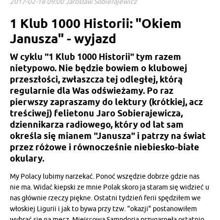
2017-02-18 09:00 Jarosław Sobierajewicz
1 Klub 1000 Historii: "Okiem
Janusza" - wyjazd
W cyklu "1 Klub 1000 Historii" tym razem
nietypowo. Nie będzie bowiem o klubowej
przeszłości, zwłaszcza tej odległej, którą
regularnie dla Was odświeżamy. Po raz
pierwszy zapraszamy do lektury (krótkiej, acz
treściwej) felietonu Jaro Sobierajewicza,
dziennikarza radiowego, który od lat sam
określa się mianem "Janusza" i patrzy na świat
przez różowe i równocześnie niebiesko-białe
okulary.
My Polacy lubimy narzekać. Ponoć wszędzie dobrze gdzie nas
nie ma. Widać kiepski ze mnie Polak skoro ja staram się widzieć u
nas głównie rzeczy piękne. Ostatni tydzień ferii spędziłem we
włoskiej Ligurii i jak to bywa przy tzw. "okazji" postanowiłem
wybrać się na mecz. Miejscowa Sampdoria przygarnęła ostatnio