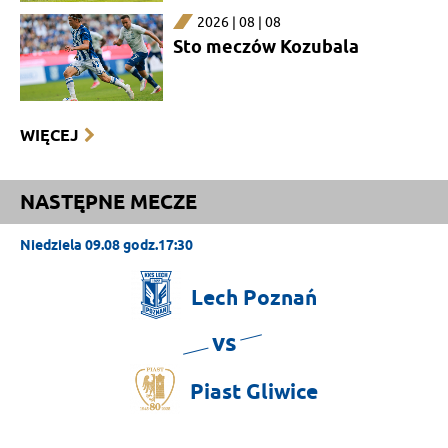
2026 | 08 | 08
Sto meczów Kozubala
WIĘCEJ
NASTĘPNE MECZE
Niedziela 09.08 godz.17:30
Lech
Poznań
vs
Piast
Gliwice