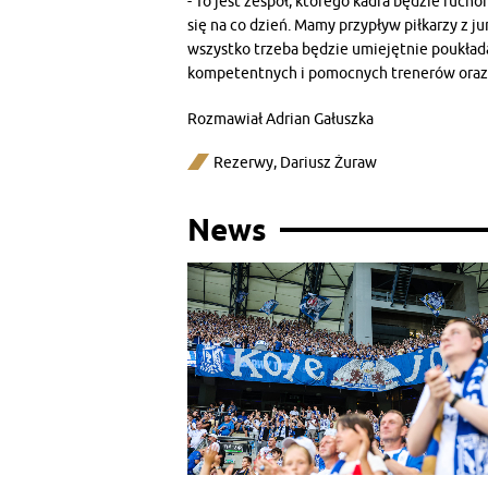
- To jest zespół, którego kadra będzie rucho
się na co dzień. Mamy przypływ piłkarzy z ju
wszystko trzeba będzie umiejętnie poukład
kompetentnych i pomocnych trenerów oraz p
Rozmawiał Adrian Gałuszka
Rezerwy
,
Dariusz Żuraw
News