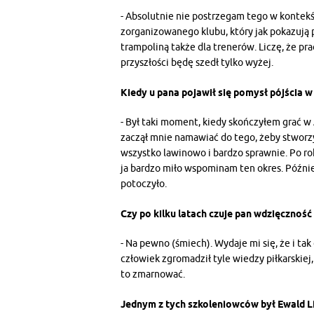
- Absolutnie nie postrzegam tego w kontekś
zorganizowanego klubu, który jak pokazują p
trampoliną także dla trenerów. Liczę, że p
przyszłości będę szedł tylko wyżej.
Kiedy u pana pojawił się pomysł pójścia w
- Był taki moment, kiedy skończyłem grać w 
zaczął mnie namawiać do tego, żeby stworzy
wszystko lawinowo i bardzo sprawnie. Po r
ja bardzo miło wspominam ten okres. Później
potoczyło.
Czy po kilku latach czuje pan wdzięczność
- Na pewno (śmiech). Wydaje mi się, że i tak d
człowiek zgromadził tyle wiedzy piłkarskie
to zmarnować.
Jednym z tych szkoleniowców był Ewald Li