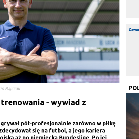
Czwar
PO
cin Rajczak
 trenowania - wywiad z
 grywał pół-profesjonalnie zarówno w piłkę
 zdecydował się na futbol, a jego kariera
oiska aż po niemiecką Bundesligę. Po jej