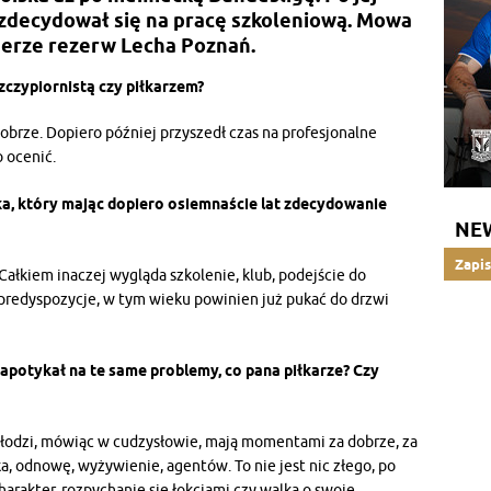
 zdecydował się na pracę szkoleniową. Mowa
nerze rezerw Lecha Poznań.
zczypiornistą czy piłkarzem?
dobrze. Dopiero później przyszedł czas na profesjonalne
o ocenić.
a, który mając dopiero osiemnaście lat zdecydowanie
NE
Zapis
. Całkiem inaczej wygląda szkolenie, klub, podejście do
 predyspozycje, w tym wieku powinien już pukać do drzwi
napotykał na te same problemy, co pana piłkarze? Czy
łodzi, mówiąc w cudzysłowie, mają momentami za dobrze, za
a, odnowę, wyżywienie, agentów. To nie jest nic złego, po
harakter, rozpychanie się łokciami czy walka o swoje.