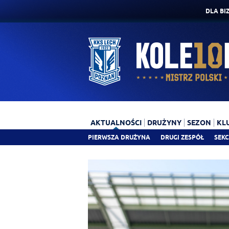
DLA BI
AKTUALNOŚCI
DRUŻYNY
SEZON
KL
PIERWSZA DRUŻYNA
DRUGI ZESPÓŁ
SEKC