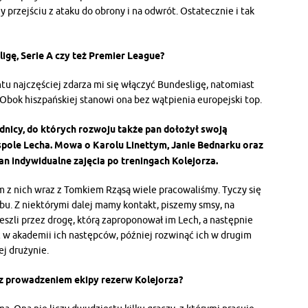
 przejściu z ataku do obrony i na odwrót. Ostatecznie i tak
igę, Serie A czy też Premier League?
ntu najczęściej zdarza mi się włączyć Bundesligę, natomiast
. Obok hiszpańskiej stanowi ona bez wątpienia europejski top.
dnicy, do których rozwoju także pan dołożył swoją
spole Lecha. Mowa o Karolu Linettym, Janie Bednarku oraz
n indywidualne zajęcia po treningach Kolejorza.
ym z nich wraz z Tomkiem Rząsą wiele pracowaliśmy. Tyczy się
tabu. Z niektórymi dalej mamy kontakt, piszemy smsy, na
eszli przez drogę, którą zaproponował im Lech, a następnie
ać w akademii ich następców, później rozwinąć ich w drugim
j drużynie.
 z prowadzeniem ekipy rezerw Kolejorza?