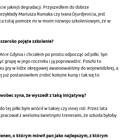
cie jakiejś degradacji. Przyszedłem do dobrze
rzykłady Mariusza Rumaka czy Ivana Djurdjevicia, jest
raca tutaj pomoże mi w moim rozwoju szkoleniowym, że w
 szeroko pojęte szkolenie?
Arce Gdynia i chciałem po prostu odpocząć od piłki. Syn
ć grupę w jego roczniku i ją poprowadzić. Poszło to
oku gry w lidze okręgowej awansowaliśmy do wojewódzkiej, a
 już postanowiłem zrobić kolejne kursy i tak się to
 wobec syna, że wyszedł z taką inicjatywą?
o tej piłki bym wrócił w takiej czy innej roli. Przez lata
j, pracował z wieloma świetnymi trenerami, że szkoda byłoby
enen, o którym mówił pan jako najlepszym, z którym