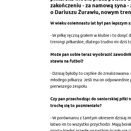
zakończeniu - za namową syna -
o Dariuszu Żurawiu, nowym tre
W wieku osiemnastu lat był pan lepszym s
- W piłkę ręczną grałem w klubie i to dosyć 
treningi piłkarskie, dlatego trudno mi dziś t
Może pan sobie teraz wyobrazić zawodnik
stawia na futbol?
- Dzisiaj byłoby to ciężkie do zrealizowania
młodego piłkarza. Jeśli ma on odpowiednie
pierwszego zespołu.
Czy pan przechodząc do seniorskiej piłki 
trochę się to pozmieniało?
- W porównaniu z tamtym okresem dzisiaj m
łatwo im to wszystko przychodzi. Mają boisk
prostu kiedyś przede wszystkim liczyły się c