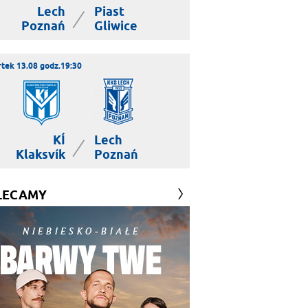
Lech
Piast
|
Poznań
Gliwice
tek 13.08 godz.19:30
KÍ
Lech
|
Klaksvík
Poznań
LECAMY