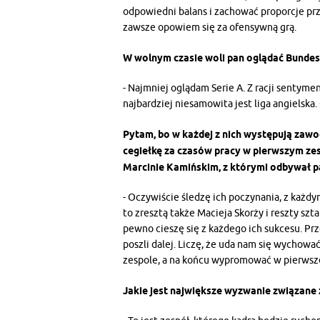
odpowiedni balans i zachować proporcje przy
zawsze opowiem się za ofensywną grą.
W wolnym czasie woli pan oglądać Bundesl
- Najmniej oglądam Serie A. Z racji sentyme
najbardziej niesamowita jest liga angielska
Pytam, bo w każdej z nich występują zawo
cegiełkę za czasów pracy w pierwszym ze
Marcinie Kamińskim, z którymi odbywał pa
- Oczywiście śledzę ich poczynania, z każd
to zresztą także Macieja Skorży i reszty sz
pewno cieszę się z każdego ich sukcesu. Prz
poszli dalej. Liczę, że uda nam się wychow
zespole, a na końcu wypromować w pierwsze
Jakie jest największe wyzwanie związane