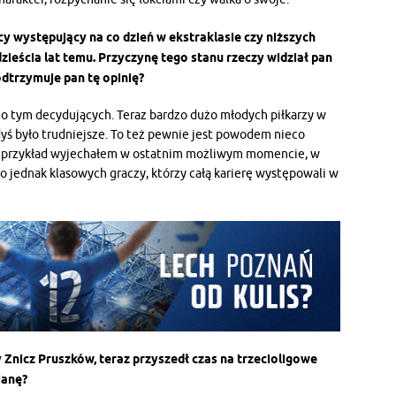
cy występujący na co dzień w ekstraklasie czy niższych
zieścia lat temu. Przyczynę tego stanu rzeczy widział pan
dtrzymuje pan tę opinię?
w o tym decydujących. Teraz bardzo dużo młodych piłkarzy w
dyś było trudniejsze. To też pewnie jest powodem nieco
a przykład wyjechałem w ostatnim możliwym momencie, w
o jednak klasowych graczy, którzy całą karierę występowali w
Znicz Pruszków, teraz przyszedł czas na trzecioligowe
ianę?