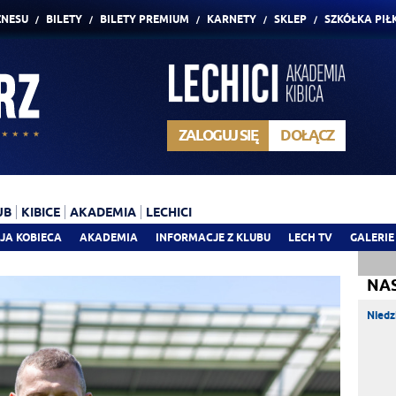
ZNESU
BILETY
BILETY PREMIUM
KARNETY
SKLEP
SZKÓŁKA PIŁ
ZALOGUJ SIĘ
DOŁĄCZ
UB
KIBICE
AKADEMIA
LECHICI
JA KOBIECA
AKADEMIA
INFORMACJE Z KLUBU
LECH TV
GALERIE
NA
Niedz