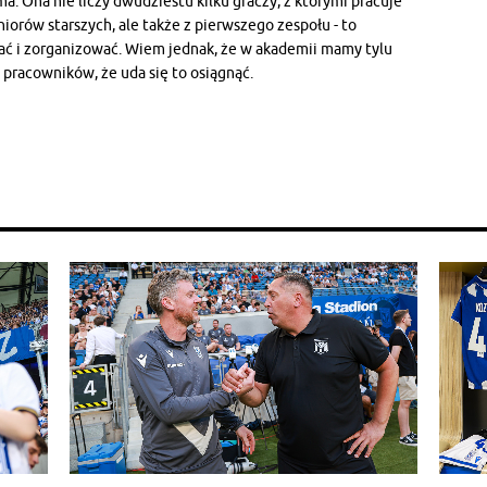
ma. Ona nie liczy dwudziestu kilku graczy, z którymi pracuje
niorów starszych, ale także z pierwszego zespołu - to
ać i zorganizować. Wiem jednak, że w akademii mamy tylu
racowników, że uda się to osiągnąć.