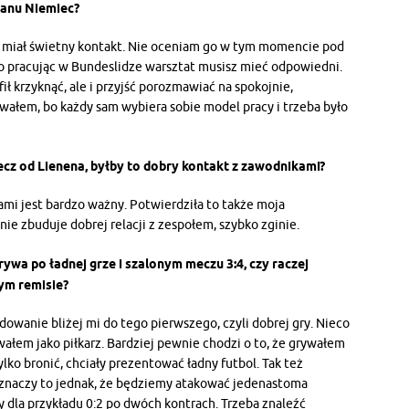
anu Niemiec?
ole miał świetny kontakt. Nie oceniam go w tym momencie pod
pracując w Bundeslidze warsztat musisz mieć odpowiedni.
ił krzyknąć, ale i przyjść porozmawiać na spokojnie,
ałem, bo każdy sam wybiera sobie model pracy i trzeba było
ecz od Lienena, byłby to dobry kontakt z zawodnikami?
ami jest bardzo ważny. Potwierdziła to także moja
nie zbuduje dobrej relacji z zespołem, szybko zginie.
rywa po ładnej grze i szalonym meczu 3:4, czy raczej
ym remisie?
ydowanie bliżej mi do tego pierwszego, czyli dobrej gry. Nieco
owałem jako piłkarz. Bardziej pewnie chodzi o to, że grywałem
tylko bronić, chciały prezentować ładny futbol. Tak też
 znaczy to jednak, że będziemy atakować jedenastoma
 dla przykładu 0:2 po dwóch kontrach. Trzeba znaleźć