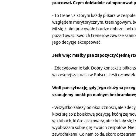
pracował. Czym dokładnie zaimponował p
- To trener, z którym każdy piłkarz w zesp
względem merytorycznym, treningowym, bo 
Mi się z nim pracowało bardzo dobrze, potraf
pożartować. Swoich trenerów zawsze szanow
jego decyzje akceptować.
Jeśli więc miałby pan zapożyczyć jedną rz
- Zdecydowanie tak. Dobry kontakt z piłkarz
wcześniejsza praca w Polsce. Jeśli człowiek 
Woli pan sytuację, gdy jego drużyna przeg
szanujemy punkt po nudnym bezbramkow
- Wszystko zależy od okoliczności, ale zdec
kłóci się to z boiskową pozycją, którą zajm
w klubach, które atakowały, nie chciały się 
wyobrażam sobie grę swoich zespołów. Nie
zawodnikami. Co nam to da, skoro przegramy