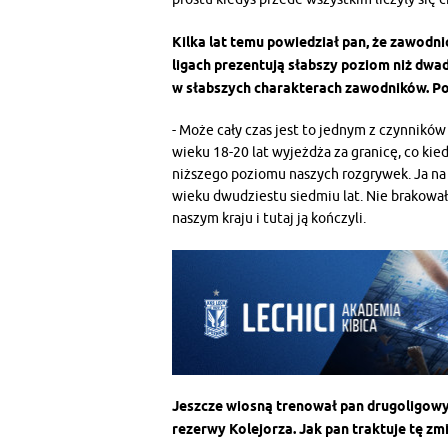
Kilka lat temu powiedział pan, że zawodni
ligach prezentują słabszy poziom niż dwad
w słabszych charakterach zawodników. Po
- Może cały czas jest to jednym z czynnikó
wieku 18-20 lat wyjeżdża za granicę, co kie
niższego poziomu naszych rozgrywek. Ja n
wieku dwudziestu siedmiu lat. Nie brakował
naszym kraju i tutaj ją kończyli.
Jeszcze wiosną trenował pan drugoligowy 
rezerwy Kolejorza. Jak pan traktuje tę zm