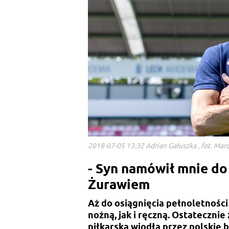
2018-07-05 13:32 Adrian Gałuszka , fot. Mar
- Syn namówił mnie do
Żurawiem
Aż do osiągnięcia pełnoletności
nożną, jak i ręczną. Ostatecznie
piłkarska wiodła przez polskie b