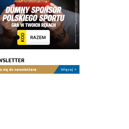
WSLETTER
z się do newslettera
Więcej