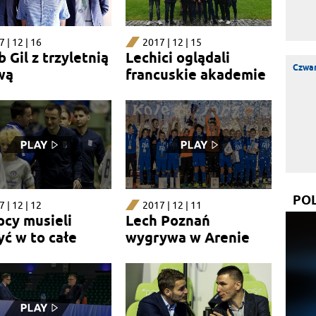
 | 12 | 16
2017 | 12 | 15
 Gil z trzyletnią
Lechici oglądali
Czwar
wą
francuskie akademie
PO
 | 12 | 12
2017 | 12 | 11
pcy musieli
Lech Poznań
yć w to całe
wygrywa w Arenie
e