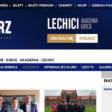
ZNESU
BILETY
BILETY PREMIUM
KARNETY
SKLEP
SZKÓŁKA PIŁ
ZALOGUJ SIĘ
DOŁĄCZ
UB
KIBICE
AKADEMIA
LECHICI
JA KOBIECA
AKADEMIA
INFORMACJE Z KLUBU
LECH TV
GALERIE
NA
Niedz