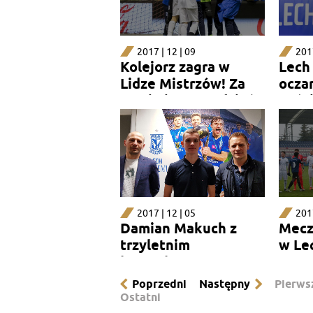
2017 | 12 | 09
2017
Kolejorz zagra w
Lech
Lidze Mistrzów! Za
ocza
nami pierwszy dzień
gośc
Xiaomi Lech Cup
2017 | 12 | 05
2017
Damian Makuch z
Mecz
trzyletnim
w Le
kontraktem
Poprzedni
Następny
Pierws
Ostatni