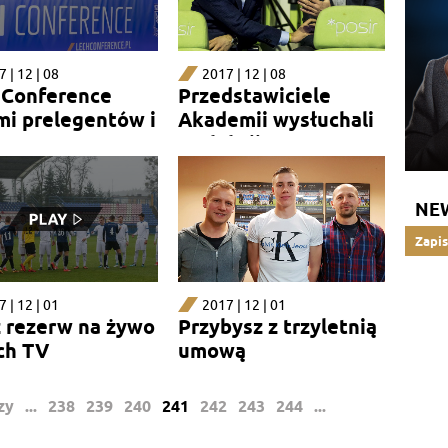
 | 12 | 08
2017 | 12 | 08
 Conference
Przedstawiciele
mi prelegentów i
Akademii wysłuchali
i
prelekcji
NE
Zapis
 | 12 | 01
2017 | 12 | 01
 rezerw na żywo
Przybysz z trzyletnią
ch TV
umową
zy
...
238
239
240
241
242
243
244
...