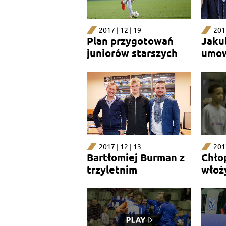
2017 | 12 | 19
2017
Plan przygotowań
Jakub
juniorów starszych
umo
2017 | 12 | 13
2017
Bartłomiej Burman z
Chło
trzyletnim
włoż
kontraktem
serc