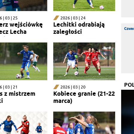
 | 03 | 25
2026 | 03 | 24
erz wejściówkę
Lechitki odrabiają
Czwar
ecz Lecha
zaległości
ań UAM
PO
 | 03 | 21
2026 | 03 | 20
s z mistrzem
Kobiece granie (21-22
ki
marca)