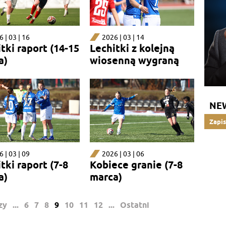
 | 03 | 16
2026 | 03 | 14
tki raport (14-15
Lechitki z kolejną
a)
wiosenną wygraną
NE
Zapis
 | 03 | 09
2026 | 03 | 06
tki raport (7-8
Kobiece granie (7-8
a)
marca)
zy
...
6
7
8
9
10
11
12
...
Ostatni