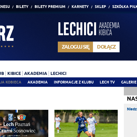
ZNESU
BILETY
BILETY PREMIUM
KARNETY
SKLEP
SZKÓŁKA PIŁ
ZALOGUJ SIĘ
DOŁĄCZ
UB
KIBICE
AKADEMIA
LECHICI
JA KOBIECA
AKADEMIA
INFORMACJE Z KLUBU
LECH TV
GALERIE
NA
Niedz