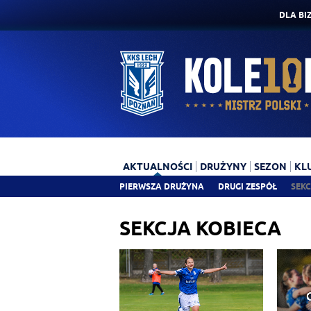
DLA BI
AKTUALNOŚCI
DRUŻYNY
SEZON
KL
PIERWSZA DRUŻYNA
DRUGI ZESPÓŁ
SEKC
SEKCJA KOBIECA