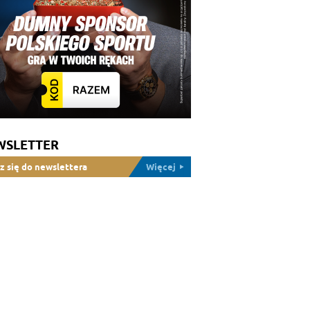
WSLETTER
z się do newslettera
Więcej