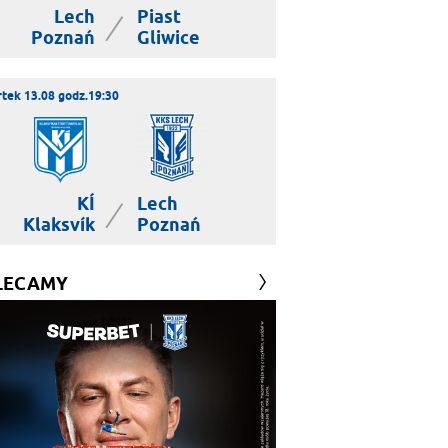
Lech
Piast
|
Poznań
Gliwice
tek 13.08 godz.19:30
KÍ
Lech
|
Klaksvík
Poznań
LECAMY