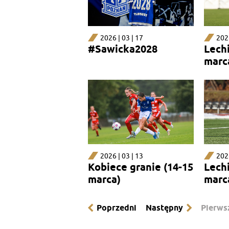
2026 | 03 | 17
2026
#Sawicka2028
Lechi
marc
2026 | 03 | 13
2026
Kobiece granie (14-15
Lechi
marca)
marc
Poprzedni
Następny
Pierws