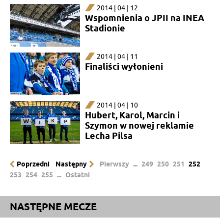
2014 | 04 | 12
Wspomnienia o JPII na INEA
Stadionie
2014 | 04 | 11
Finaliści wyłonieni
2014 | 04 | 10
Hubert, Karol, Marcin i
Szymon w nowej reklamie
Lecha Pilsa
Poprzedni
Następny
Pierwszy
...
249
250
251
252
253
254
255
...
Ostatni
NASTĘPNE MECZE