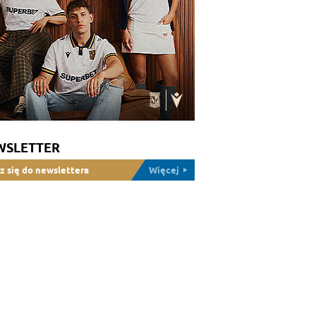
WSLETTER
z się do newslettera
Więcej