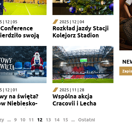
 | 12 | 05
2025 | 12 | 04
 Conference
Rozkład jazdy Stacji
ierdziło swoją
Kolejorz Stadion
ę po raz
nasty
NE
Zapis
 | 12 | 01
2025 | 11 | 28
wy na święta?
Wspólna akcja
w Niebiesko-
Cracovii i Lecha
 prezent już
Poznań
zy
...
9
10
11
12
13
14
15
...
Ostatni