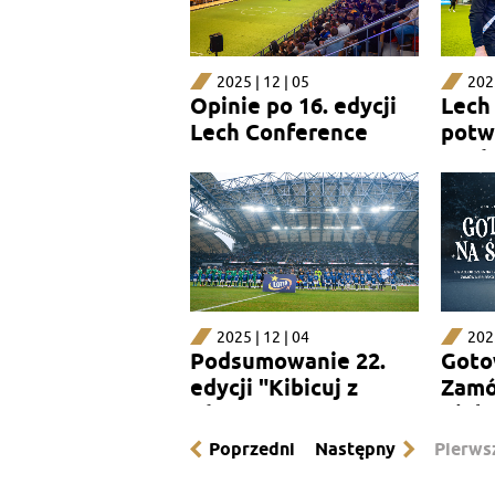
2025 | 12 | 05
2025
Opinie po 16. edycji
Lech
Lech Conference
potw
mark
szes
2025 | 12 | 04
2025
Podsumowanie 22.
Goto
edycji "Kibicuj z
Zamó
Klasą"
Biały
dziś!
Poprzedni
Następny
Pierws