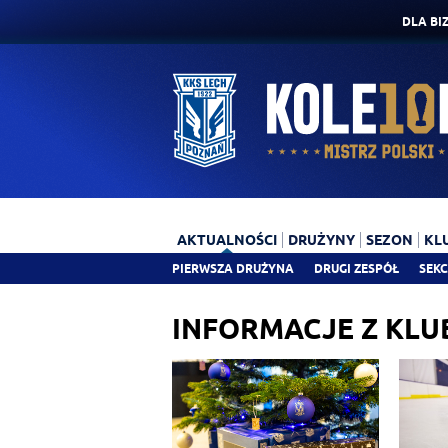
DLA BI
AKTUALNOŚCI
DRUŻYNY
SEZON
KL
PIERWSZA DRUŻYNA
DRUGI ZESPÓŁ
SEKC
INFORMACJE Z KLU