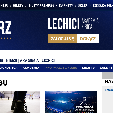
ZNESU
BILETY
BILETY PREMIUM
KARNETY
SKLEP
SZKÓŁKA PIŁ
ZALOGUJ SIĘ
DOŁĄCZ
UB
KIBICE
AKADEMIA
LECHICI
JA KOBIECA
AKADEMIA
INFORMACJE Z KLUBU
LECH TV
GALERIE
BU
NA
Czwar