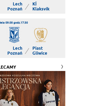
Lech
KÍ
|
Poznań
Klaksvík
iela 09.08 godz.17:30
Lech
Piast
|
Poznań
Gliwice
LECAMY