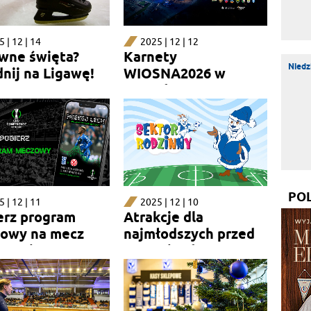
 | 12 | 14
2025 | 12 | 12
wne święta?
Karnety
Niedz
nij na Ligawę!
WIOSNA2026 w
sprzedaży
PO
 | 12 | 11
2025 | 12 | 10
erz program
Atrakcje dla
owy na mecz
najmłodszych przed
 - Mainz
ostatnim domowym
meczem