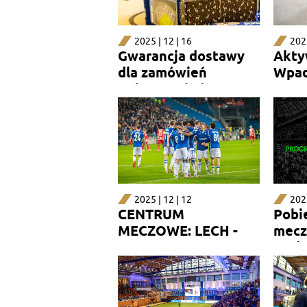
2025 | 12 | 16
2025
Gwarancja dostawy
Akty
dla zamówień
Wpad
opłaconych do 19.12
2025 | 12 | 12
2025
CENTRUM
Pobi
MECZOWE: LECH -
mecz
MAINZ 1:1
Lech