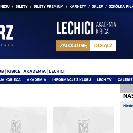
ZNESU
BILETY
BILETY PREMIUM
KARNETY
SKLEP
SZKÓŁKA PIŁ
ZALOGUJ SIĘ
DOŁĄCZ
UB
KIBICE
AKADEMIA
LECHICI
JA KOBIECA
AKADEMIA
INFORMACJE Z KLUBU
LECH TV
GALERIE
NA
Niedz