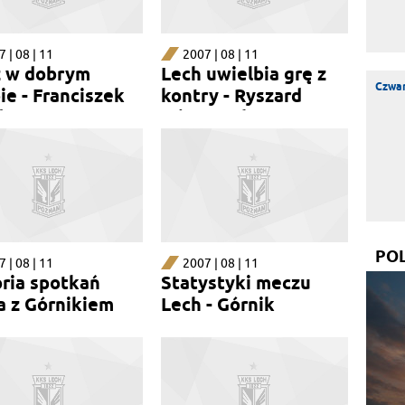
 | 08 | 11
2007 | 08 | 11
 w dobrym
Lech uwielbia grę z
Czwar
ie - Franciszek
kontry - Ryszard
da
Wieczorek
PO
 | 08 | 11
2007 | 08 | 11
oria spotkań
Statystyki meczu
a z Górnikiem
Lech - Górnik