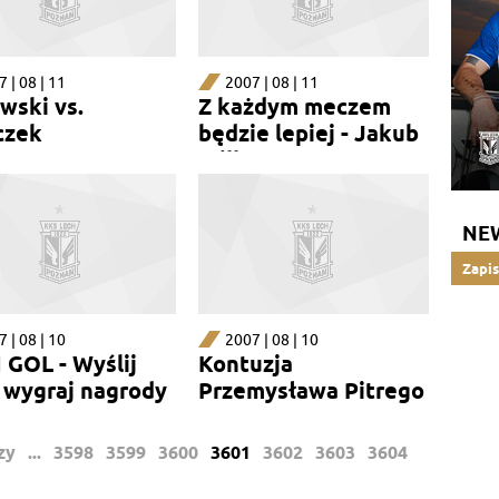
 | 08 | 11
2007 | 08 | 11
wski vs.
Z każdym meczem
czek
będzie lepiej - Jakub
Wilk
NE
Zapis
 | 08 | 10
2007 | 08 | 10
 GOL - Wyślij
Kontuzja
 wygraj nagrody
Przemysława Pitrego
zy
...
3598
3599
3600
3601
3602
3603
3604