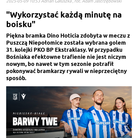
2025-05-09 10:53 Adrian Gałuszka , fot. Adam Jastrzębowski
"Wykorzystać każdą minutę na
boisku"
Piękna bramka Dino Hoticia zdobyta w meczu z
Puszczą Niepołomice została wybrana golem
31. kolejki PKO BP Ekstraklasy. W przypadku
Bośniaka efektowne trafienie nie jest niczym
nowym, bo nawet w tym sezonie potrafił
pokonywać bramkarzy rywali w nieprzeciętny
sposób.