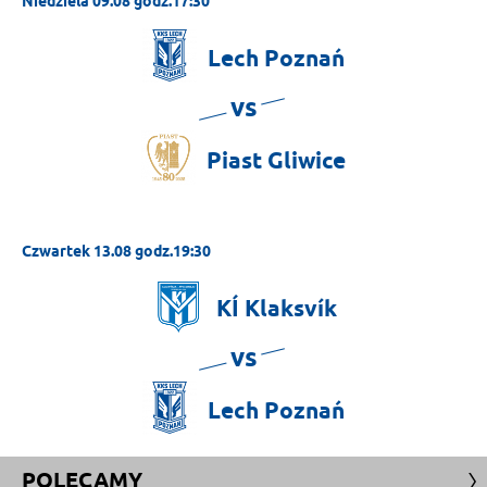
Niedziela 09.08 godz.17:30
Lech
Poznań
vs
Piast
Gliwice
Czwartek 13.08 godz.19:30
KÍ
Klaksvík
vs
Lech
Poznań
POLECAMY