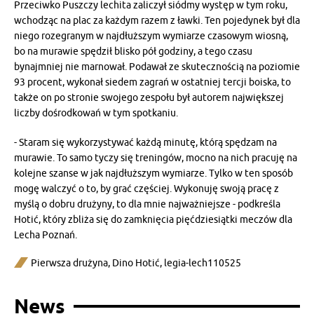
Przeciwko Puszczy lechita zaliczył siódmy występ w tym roku,
wchodząc na plac za każdym razem z ławki. Ten pojedynek był dla
niego rozegranym w najdłuższym wymiarze czasowym wiosną,
bo na murawie spędził blisko pół godziny, a tego czasu
bynajmniej nie marnował. Podawał ze skutecznością na poziomie
93 procent, wykonał siedem zagrań w ostatniej tercji boiska, to
także on po stronie swojego zespołu był autorem największej
liczby dośrodkowań w tym spotkaniu.
- Staram się wykorzystywać każdą minutę, którą spędzam na
murawie. To samo tyczy się treningów, mocno na nich pracuję na
kolejne szanse w jak najdłuższym wymiarze. Tylko w ten sposób
mogę walczyć o to, by grać częściej. Wykonuję swoją pracę z
myślą o dobru drużyny, to dla mnie najważniejsze - podkreśla
Hotić, który zbliża się do zamknięcia pięćdziesiątki meczów dla
Lecha Poznań.
Pierwsza drużyna
,
Dino Hotić
,
legia-lech110525
News