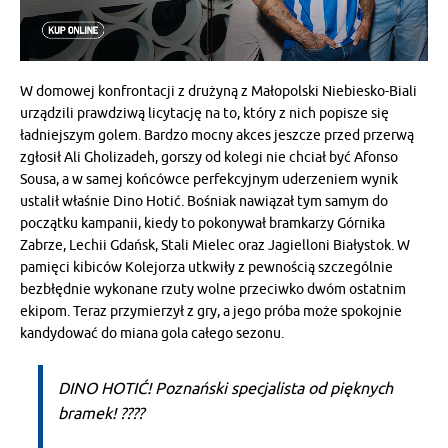
W domowej konfrontacji z drużyną z Małopolski Niebiesko-Biali
urządzili prawdziwą licytację na to, który z nich popisze się
ładniejszym golem. Bardzo mocny akces jeszcze przed przerwą
zgłosił Ali Gholizadeh, gorszy od kolegi nie chciał być Afonso
Sousa, a w samej końcówce perfekcyjnym uderzeniem wynik
ustalił właśnie Dino Hotić. Bośniak nawiązał tym samym do
początku kampanii, kiedy to pokonywał bramkarzy Górnika
Zabrze, Lechii Gdańsk, Stali Mielec oraz Jagielloni Białystok. W
pamięci kibiców Kolejorza utkwiły z pewnością szczególnie
bezbłędnie wykonane rzuty wolne przeciwko dwóm ostatnim
ekipom. Teraz przymierzył z gry, a jego próba może spokojnie
kandydować do miana gola całego sezonu.
DINO HOTIĆ! Poznański specjalista od pięknych
bramek! ????