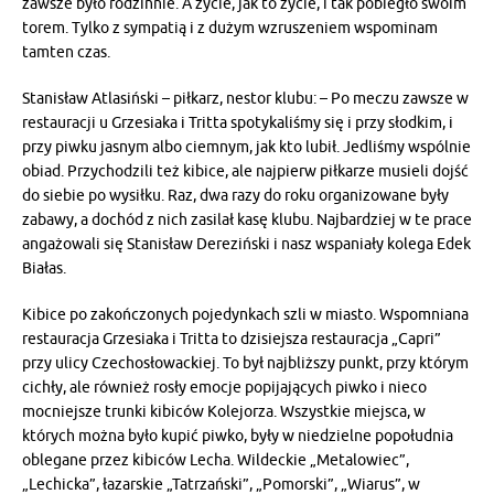
zawsze było rodzinnie. A życie, jak to życie, i tak pobiegło swoim
torem. Tylko z sympatią i z dużym wzruszeniem wspominam
tamten czas.
Stanisław Atlasiński – piłkarz, nestor klubu: – Po meczu zawsze w
restauracji u Grzesiaka i Tritta spotykaliśmy się i przy słodkim, i
przy piwku jasnym albo ciemnym, jak kto lubił. Jedliśmy wspólnie
obiad. Przychodzili też kibice, ale najpierw piłkarze musieli dojść
do siebie po wysiłku. Raz, dwa razy do roku organizowane były
zabawy, a dochód z nich zasilał kasę klubu. Najbardziej w te prace
angażowali się Stanisław Dereziński i nasz wspaniały kolega Edek
Białas.
Kibice po zakończonych pojedynkach szli w miasto. Wspomniana
restauracja Grzesiaka i Tritta to dzisiejsza restauracja „Capri”
przy ulicy Czechosłowackiej. To był najbliższy punkt, przy którym
cichły, ale również rosły emocje popijających piwko i nieco
mocniejsze trunki kibiców Kolejorza. Wszystkie miejsca, w
których można było kupić piwko, były w niedzielne popołudnia
oblegane przez kibiców Lecha. Wildeckie „Metalowiec”,
„Lechicka”, łazarskie „Tatrzański”, „Pomorski”, „Wiarus”, w