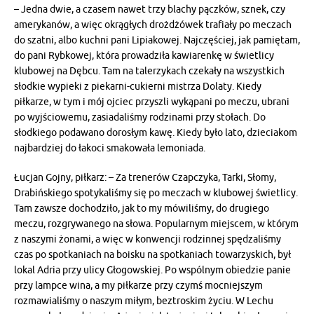
– Jedna dwie, a czasem nawet trzy blachy pączków, sznek, czy
amerykanów, a więc okrągłych drożdżówek trafiały po meczach
do szatni, albo kuchni pani Lipiakowej. Najczęściej, jak pamiętam,
do pani Rybkowej, która prowadziła kawiarenkę w świetlicy
klubowej na Dębcu. Tam na talerzykach czekały na wszystkich
słodkie wypieki z piekarni-cukierni mistrza Dolaty. Kiedy
piłkarze, w tym i mój ojciec przyszli wykąpani po meczu, ubrani
po wyjściowemu, zasiadaliśmy rodzinami przy stołach. Do
słodkiego podawano dorosłym kawę. Kiedy było lato, dzieciakom
najbardziej do łakoci smakowała lemoniada.
Łucjan Gojny, piłkarz: – Za trenerów Czapczyka, Tarki, Słomy,
Drabińskiego spotykaliśmy się po meczach w klubowej świetlicy.
Tam zawsze dochodziło, jak to my mówiliśmy, do drugiego
meczu, rozgrywanego na słowa. Popularnym miejscem, w którym
z naszymi żonami, a więc w konwencji rodzinnej spędzaliśmy
czas po spotkaniach na boisku na spotkaniach towarzyskich, był
lokal Adria przy ulicy Głogowskiej. Po wspólnym obiedzie panie
przy lampce wina, a my piłkarze przy czymś mocniejszym
rozmawialiśmy o naszym miłym, beztroskim życiu. W Lechu