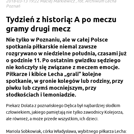
2018-03-13 19:22 Maciej Markiewicz , fot. Archiwum Lecha
Poznań
Tydzień z historią: A po meczu
gramy drugi mecz
Nie tylko w Poznaniu, ale w całej Polsce
spotkania piłkarskie niemal zawsze
rozgrywano w niedzielne południa, czasami już
o godzinie 11. Po ostatnim gwizdku sędziego
nie kończyły się związane z meczem emocje.
Piłkarze i kibice Lecha „grali” kolejne
spotkanie, w gronie kolegów lub rodziny, przy
piwku lub czymś mocniejszym, przy
słodkościach i lemoniadzie.
Piekarz Dolata z poznańskiego Dębca był najbardziej słodkim
człowiekiem, jakiego pamiętają nie tylko zawodnicy Kolejorza,
ale również, a może przede wszystkim, ich dzieci.
Mariola Sobkowiak, córka Władysława, wybitnego piłkarza Lecha: