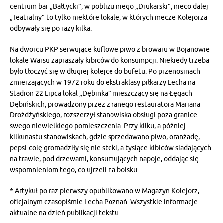
centrum bar „Bałtycki”, w pobliżu niego „Drukarski”, nieco dalej
„Teatralny” to tylko niektóre lokale, w których mecze Kolejorza
odbywały się po razy kilka.
Na dworcu PKP serwujące kuflowe piwo z browaru w Bojanowie
lokale Warsu zapraszały kibiców do konsumpcji. Niekiedy trzeba
było tłoczyć się w długiej kolejce do bufetu. Po przenosinach
zmierzających w 1972 roku do ekstraklasy piłkarzy Lecha na
Stadion 22 Lipca lokal „Dębinka” mieszczący się na Łęgach
Dębińskich, prowadzony przez znanego restauratora Mariana
Drożdżyńskiego, rozszerzył stanowiska obsługi poza granice
swego niewielkiego pomieszczenia. Przy kilku, a później
kilkunastu stanowiskach, gdzie sprzedawano piwo, oranżadę,
pepsi-colę gromadziły się nie steki, a tysiące kibiców siadających
na trawie, pod drzewami, konsumujących napoje, oddając się
wspomnieniom tego, co ujrzeli na boisku.
* Artykuł po raz pierwszy opublikowano w Magazyn Kolejorz,
oficjalnym czasopiśmie Lecha Poznań. Wszystkie informacje
aktualne na dzień publikacji tekstu.