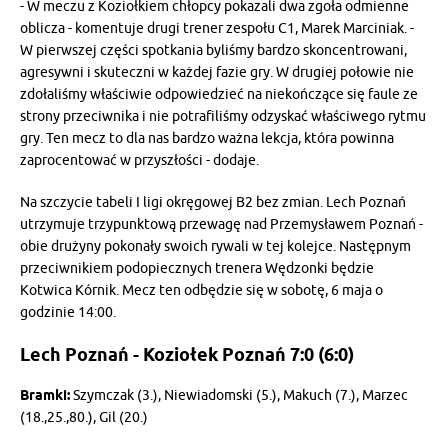
- W meczu z Koziołkiem chłopcy pokazali dwa zgoła odmienne
oblicza - komentuje drugi trener zespołu C1, Marek Marciniak. -
W pierwszej części spotkania byliśmy bardzo skoncentrowani,
agresywni i skuteczni w każdej fazie gry. W drugiej połowie nie
zdołaliśmy właściwie odpowiedzieć na niekończące się faule ze
strony przeciwnika i nie potrafiliśmy odzyskać właściwego rytmu
gry. Ten mecz to dla nas bardzo ważna lekcja, która powinna
zaprocentować w przyszłości - dodaje.
Na szczycie tabeli I ligi okręgowej B2 bez zmian. Lech Poznań
utrzymuje trzypunktową przewagę nad Przemysławem Poznań -
obie drużyny pokonały swoich rywali w tej kolejce. Następnym
przeciwnikiem podopiecznych trenera Wędzonki będzie
Kotwica Kórnik. Mecz ten odbędzie się w sobotę, 6 maja o
godzinie 14:00.
Lech Poznań - Koziołek Poznań 7:0 (6:0)
Bramki:
Szymczak (3.), Niewiadomski (5.), Makuch (7.), Marzec
(18.,25.,80.), Gil (20.)