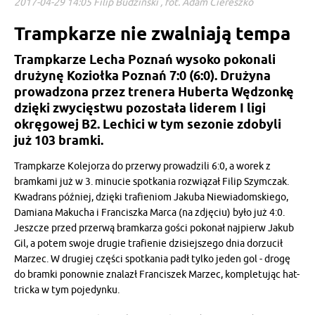
2017-04-29 14:05 Filip Budziński , fot. Adam Ciereszko
Trampkarze nie zwalniają tempa
Trampkarze Lecha Poznań wysoko pokonali
drużynę Koziołka Poznań 7:0 (6:0). Drużyna
prowadzona przez trenera Huberta Wędzonkę
dzięki zwycięstwu pozostała liderem I ligi
okręgowej B2. Lechici w tym sezonie zdobyli
już 103 bramki.
Trampkarze Kolejorza do przerwy prowadzili 6:0, a worek z
bramkami już w 3. minucie spotkania rozwiązał Filip Szymczak.
Kwadrans później, dzięki trafieniom Jakuba Niewiadomskiego,
Damiana Makucha i Franciszka Marca (na zdjęciu) było już 4:0.
Jeszcze przed przerwą bramkarza gości pokonał najpierw Jakub
Gil, a potem swoje drugie trafienie dzisiejszego dnia dorzucił
Marzec. W drugiej części spotkania padł tylko jeden gol - drogę
do bramki ponownie znalazł Franciszek Marzec, kompletując hat-
tricka w tym pojedynku.