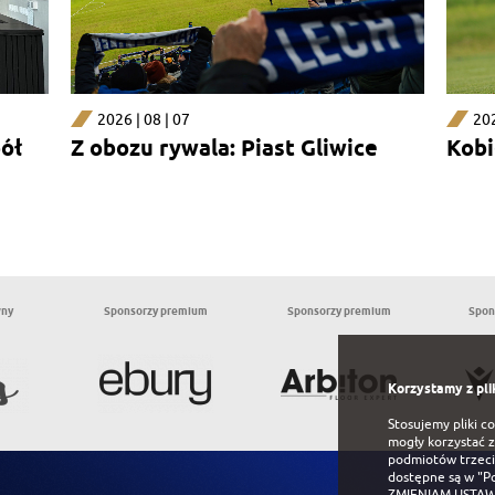
2026 | 08 | 07
202
pół
Z obozu rywala: Piast Gliwice
Kobi
wny
Sponsorzy premium
Sponsorzy premium
Spon
Korzystamy z pli
Stosujemy pliki c
mogły korzystać z
podmiotów trzeci
dostępne są w
"P