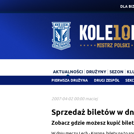
DLA BI
AKTUALNOŚCI
DRUŻYNY
SEZON
KL
PIERWSZA DRUŻYNA
DRUGI ZESPÓŁ
SEKC
2007-04-02 00:00 maciej
Sprzedaż biletów w d
Zobacz gdzie możesz kupić bile
W dniu meczu Lech - Korona, bilety na to 