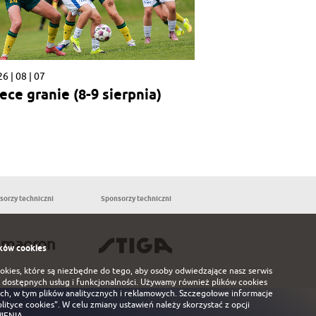
6 | 08 | 07
ece granie (8-9 sierpnia)
sorzy techniczni
Sponsorzy techniczni
Partnerzy
ków cookies
ookies, które są niezbędne do tego, aby osoby odwiedzające nasz serwis
 dostępnych usług i funkcjonalności. Używamy również plików cookies
ch, w tym plików analitycznych i reklamowych. Szczegołowe informacje
olityce cookies"
. W celu zmiany ustawień należy skorzystać z opcji