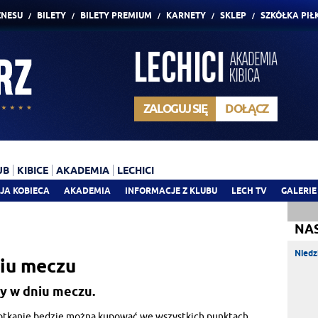
ZNESU
BILETY
BILETY PREMIUM
KARNETY
SKLEP
SZKÓŁKA PIŁ
ZALOGUJ SIĘ
DOŁĄCZ
UB
KIBICE
AKADEMIA
LECHICI
JA KOBIECA
AKADEMIA
INFORMACJE Z KLUBU
LECH TV
GALERIE
NA
Niedz
niu meczu
ty w dniu meczu.
spotkanie będzie można kupować we wszystkich punktach