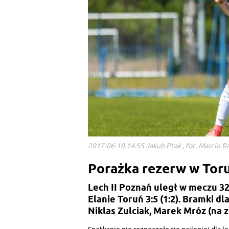
2017-06-10 14:55 Jakub Ptak , fot. Marcin R
Porażka rezerw w Tor
Lech II Poznań uległ w meczu 32.
Elanie Toruń 3:5 (1:2). Bramki d
Niklas Zulciak, Marek Mróz (na zd