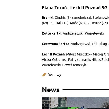
Elana Toruń - Lech II Poznań 5:3 
Bramki
: Cindrić (8 - samobójcza), Stefanow
(69) - Zulciak (18), Mróz (61), Gutierrez (74)
Żółte kartki
: Andrzejewski, Wasielewski
Czerwona kartka
: Andrzejewski (65 - druga
Lech II Poznań
: Miłosz Mleczko – Maciej Orł
Victor Gutierrez, Patryk Janasik, Niklas Zulc
Wasielewski, Paweł Tomczyk
Rezerwy
News