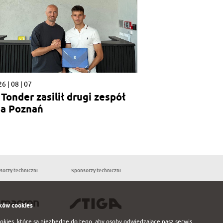
6 | 08 | 07
p Tonder zasilił drugi zespół
a Poznań
sorzy techniczni
Sponsorzy techniczni
Partnerzy
ków cookies
ookies, które są niezbędne do tego, aby osoby odwiedzające nasz serwis