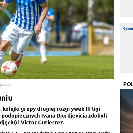
Czwar
PO
ajczak
uniu
 kolejki grupy drugiej rozgrywek III ligi
la podopiecznych Ivana Djurdjevicia zdobyli
jęciu) i Victor Gutierrez.