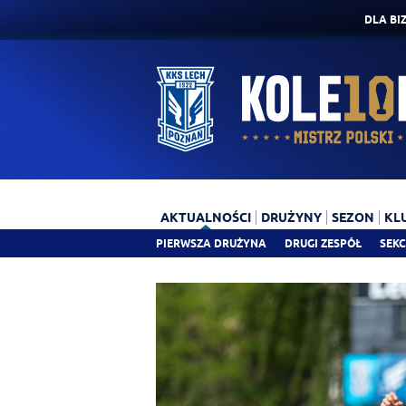
DLA BI
AKTUALNOŚCI
DRUŻYNY
SEZON
KL
PIERWSZA DRUŻYNA
DRUGI ZESPÓŁ
SEKC