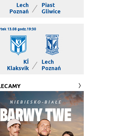
Lech
Piast
|
Poznań
Gliwice
tek 13.08 godz.19:30
KÍ
Lech
|
Klaksvík
Poznań
LECAMY