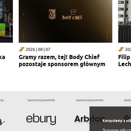
2026 | 08 | 07
202
ka
Gramy razem, tej! Body Chief
Fili
pozostaje sponsorem głównym
Lech
sekcji kobiecej
wny
Sponsorzy premium
Sponsorzy premium
Spon
Korzystamy z pli
Stosujemy pliki c