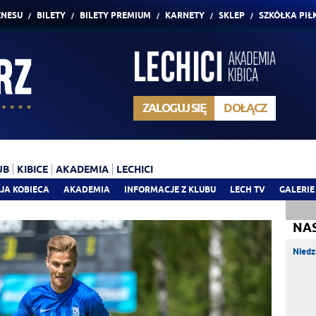
ZNESU
BILETY
BILETY PREMIUM
KARNETY
SKLEP
SZKÓŁKA PIŁ
ZALOGUJ SIĘ
DOŁĄCZ
UB
KIBICE
AKADEMIA
LECHICI
JA KOBIECA
AKADEMIA
INFORMACJE Z KLUBU
LECH TV
GALERIE
NA
Niedz