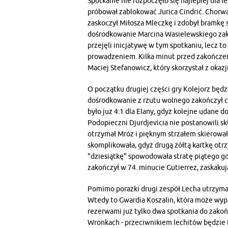
Spotkanie nie rozpoczęło się najlepiej dla 
próbował zablokować Jurica Cindrić. Chorwat
zaskoczył Miłosza Mleczkę i zdobył bramkę
dośrodkowanie Marcina Wasielewskiego zak
przejęli inicjatywę w tym spotkaniu, lecz 
prowadzeniem. Kilka minut przed zakończen
Maciej Stefanowicz, który skorzystał z okazj
O początku drugiej części gry Kolejorz będz
dośrodkowanie z rzutu wolnego zakończył c
było już 4:1 dla Elany, gdyż kolejne udane
Podopieczni Djurdjevicia nie postanowili sk
otrzymał Mróz i pięknym strzałem skierował 
skomplikowała, gdyż drugą żółtą kartkę otrz
"dziesiątkę" spowodowała stratę piątego go
zakończył w 74. minucie Gutierrez, zaskak
Pomimo porażki drugi zespół Lecha utrzyma 
Wtedy to Gwardia Koszalin, która może wypr
rezerwami już tylko dwa spotkania do zakoń
Wronkach - przeciwnikiem lechitów będzie 