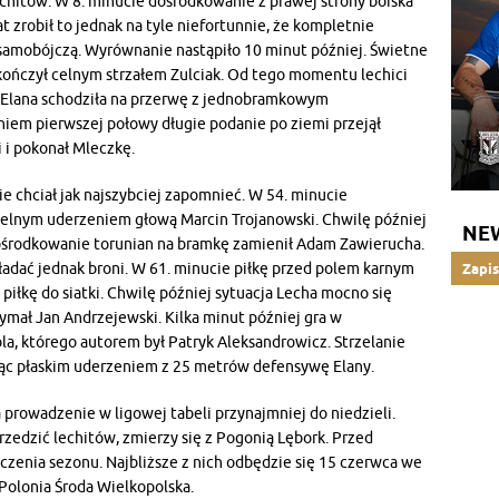
lechitów. W 8. minucie dośrodkowanie z prawej strony boiska
 zrobił to jednak na tyle niefortunnie, że kompletnie
 samobójczą. Wyrównanie nastąpiło 10 minut później. Świetne
ończył celnym strzałem Zulciak. Od tego momentu lechici
to Elana schodziła na przerwę z jednobramkowym
iem pierwszej połowy długie podanie po ziemi przejął
i i pokonał Mleczkę.
ie chciał jak najszybciej zapomnieć. W 54. minucie
elnym uderzeniem głową Marcin Trojanowski. Chwilę później
NE
 dośrodkowanie torunian na bramkę zamienił Adam Zawierucha.
ładać jednak broni. W 61. minucie piłkę przed polem karnym
Zapis
piłkę do siatki. Chwilę później sytuacja Lecha mocno się
ymał Jan Andrzejewski. Kilka minut później gra w
la, którego autorem był Patryk Aleksandrowicz. Strzelanie
ując płaskim uderzeniem z 25 metrów defensywę Elany.
prowadzenie w ligowej tabeli przynajmniej do niedzieli.
zedzić lechitów, zmierzy się z Pogonią Lębork. Przed
czenia sezonu. Najbliższe z nich odbędzie się 15 czerwca we
Polonia Środa Wielkopolska.