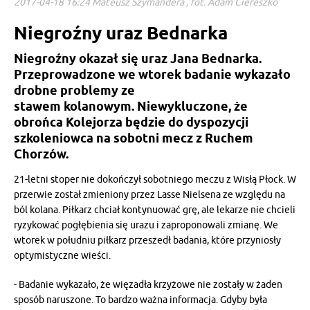
2017-04-18 16:24 Mateusz Szymandera , fot. Adam Ciereszko
Niegroźny uraz Bednarka
Niegroźny okazał się uraz Jana Bednarka.
Przeprowadzone we wtorek badanie wykazało
drobne problemy ze
stawem kolanowym. Niewykluczone, że
obrońca Kolejorza będzie do dyspozycji
szkoleniowca na sobotni mecz z Ruchem
Chorzów.
21-letni stoper nie dokończył sobotniego meczu z Wisłą Płock. W
przerwie został zmieniony przez Lasse Nielsena ze względu na
ból kolana. Piłkarz chciał kontynuować grę, ale lekarze nie chcieli
ryzykować pogłębienia się urazu i zaproponowali zmianę. We
wtorek w południu piłkarz przeszedł badania, które przyniosły
optymistyczne wieści.
- Badanie wykazało, że więzadła krzyżowe nie zostały w żaden
sposób naruszone. To bardzo ważna informacja. Gdyby była