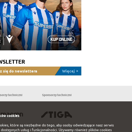
WSLETTER
z się do newslettera
Więcej
sorzy techniczni
Sponsorzy techniczni
Partnerzy
ków cookies
ookies, które są niezbędne do tego, aby osoby odwiedzające nasz serwis
 dostępnych usług i funkcjonalności. Używamy również plików cookies