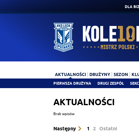
DLA BI
AKTUALNOŚCI
DRUŻYNY
SEZON
KL
PIERWSZA DRUŻYNA
DRUGI ZESPÓŁ
SEKC
AKTUALNOŚCI
Brak wpisów
Następny
1
2
Ostatni