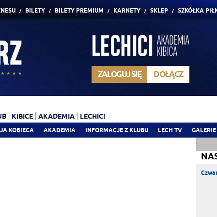
ZNESU
BILETY
BILETY PREMIUM
KARNETY
SKLEP
SZKÓŁKA PIŁ
ZALOGUJ SIĘ
DOŁĄCZ
UB
KIBICE
AKADEMIA
LECHICI
JA KOBIECA
AKADEMIA
INFORMACJE Z KLUBU
LECH TV
GALERIE
NA
Czwar