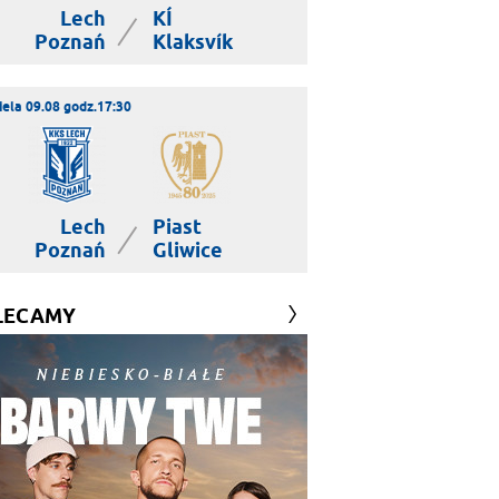
Lech
KÍ
|
Poznań
Klaksvík
iela 09.08 godz.17:30
Lech
Piast
|
Poznań
Gliwice
LECAMY