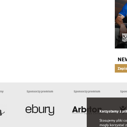
NE
Zapis
wny
Sponsorzy premium
Sponsorzy premium
Spon
Korzystamy z pli
Stosujemy pliki c
mogły korzystać z