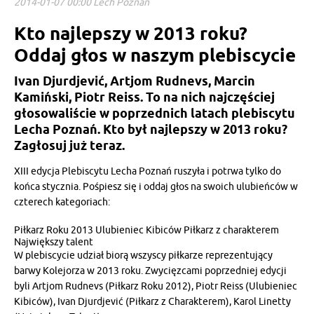
2014-01-07 00:00 Lech Poznań
Kto najlepszy w 2013 roku?
Oddaj głos w naszym plebiscycie
Ivan Djurdjević, Artjom Rudnevs, Marcin
Kamiński, Piotr Reiss. To na nich najczęściej
głosowaliście w poprzednich latach plebiscytu
Lecha Poznań. Kto był najlepszy w 2013 roku?
Zagłosuj już teraz.
XIII edycja Plebiscytu Lecha Poznań ruszyła i potrwa tylko do
końca stycznia. Pośpiesz się i oddaj głos na swoich ulubieńców w
czterech kategoriach:
Piłkarz Roku 2013 Ulubieniec Kibiców Piłkarz z charakterem
Największy talent
W plebiscycie udział biorą wszyscy piłkarze reprezentujący
barwy Kolejorza w 2013 roku. Zwycięzcami poprzedniej edycji
byli Artjom Rudnevs (Piłkarz Roku 2012), Piotr Reiss (Ulubieniec
Kibiców), Ivan Djurdjević (Piłkarz z Charakterem), Karol Linetty