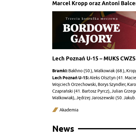
Marcel Kropp oraz Antoni Balce
Lech Poznań U-15 – MUKS CWZS B
Bramki:
Bakhno (50.), Walkowiak (68.), Kropp 
Lech Poznań U-15:
Aleks Olsztyn (41. Macie
Wojciech Orzechowski, Borys Szyndler, Kar
Czaprański (41. Bartosz Pyrcz), Julian Grzeg
Walkowiak), Jędrzej Jaroszewski (50. Jakub
Akademia
News