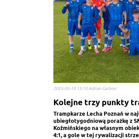
2025-05-10 15:10 Adrian Garbiec
Kolejne trzy punkty t
Trampkarze Lecha Poznań w naj
ubiegłotygodniową porażkę z S
Koźmińskiego na własnym obie
4:1, a gole w tej rywalizacji str