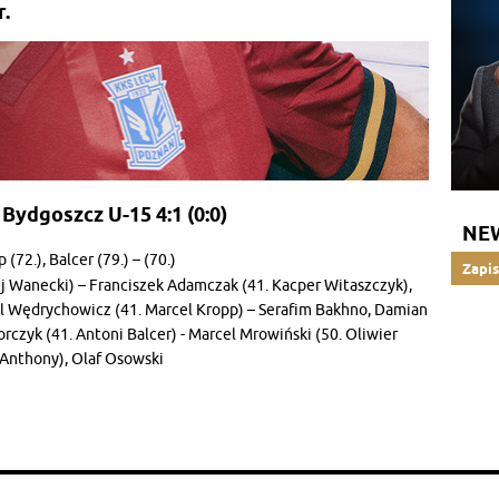
r.
ydgoszcz U-15 4:1 (0:0)
NE
(72.), Balcer (79.) – (70.)
Zapis
j Wanecki) – Franciszek Adamczak (41. Kacper Witaszczyk),
ol Wędrychowicz (41. Marcel Kropp) – Serafim Bakhno, Damian
orczyk (41. Antoni Balcer) - Marcel Mrowiński (50. Oliwier
 Anthony), Olaf Osowski