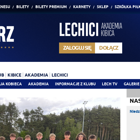
ZNESU
BILETY
BILETY PREMIUM
KARNETY
SKLEP
SZKÓŁKA PIŁ
ZALOGUJ SIĘ
DOŁĄCZ
UB
KIBICE
AKADEMIA
LECHICI
JA KOBIECA
AKADEMIA
INFORMACJE Z KLUBU
LECH TV
GALERIE
NA
Niedz