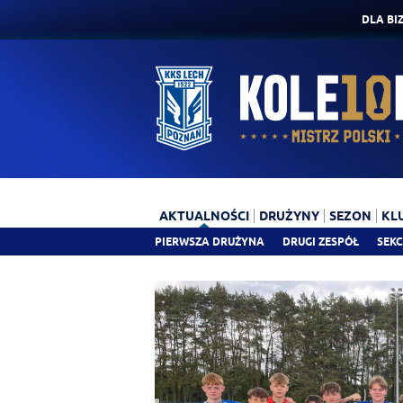
DLA BI
AKTUALNOŚCI
DRUŻYNY
SEZON
KL
PIERWSZA DRUŻYNA
DRUGI ZESPÓŁ
SEKC