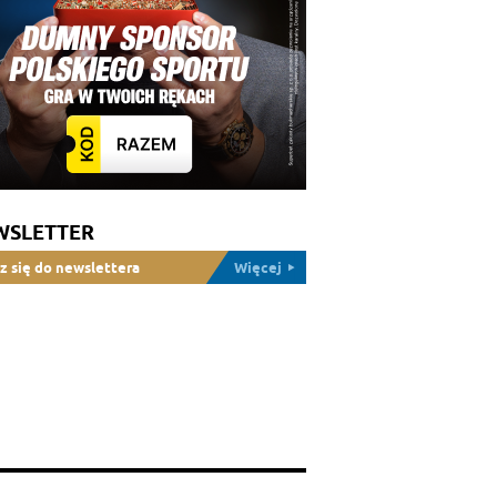
WSLETTER
z się do newslettera
Więcej