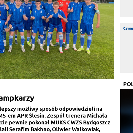
Czwar
PO
rampkarzy
lepszy możliwy sposób odpowiedzieli na
MS-em APR Ślesin. Zespół trenera Michała
kcie pewnie pokonał MUKS CWZS Bydgoszcz
zelali Serafim Bakhno, Oliwier Walkowiak,