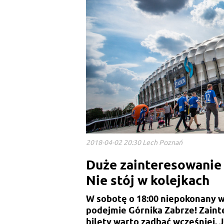
2018-04-02 20:30 Lech Poznań
Duże zainteresowanie
Nie stój w kolejkach
W sobotę o 18:00 niepokonany w
podejmie Górnika Zabrze! Zain
bilety warto zadbać wcześniej. J