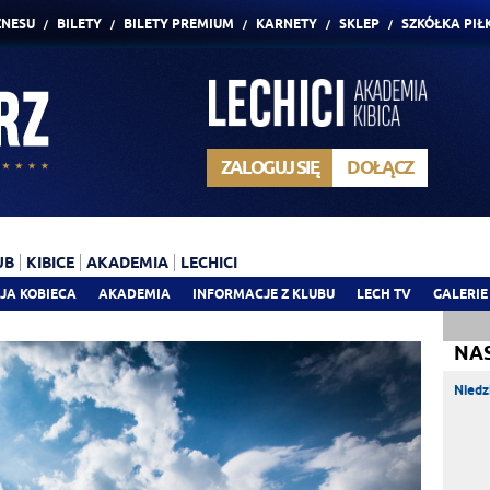
ZNESU
BILETY
BILETY PREMIUM
KARNETY
SKLEP
SZKÓŁKA PIŁ
ZALOGUJ SIĘ
DOŁĄCZ
UB
KIBICE
AKADEMIA
LECHICI
JA KOBIECA
AKADEMIA
INFORMACJE Z KLUBU
LECH TV
GALERIE
NA
Niedz