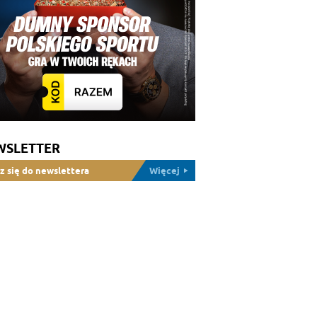
WSLETTER
z się do newslettera
Więcej