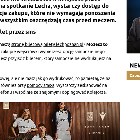
a spotkanie Lecha, wystarczy dostęp do
cje zakupu, które nie wymagają ponoszenia
 wszystkim oszczędzają czas przed meczem.
let przez sms
 naszą
stronę biletową
bilety.lechpoznan.pl
?
Możesz to
zy zakupie wejściówki wybierzesz opcję samodzielnego
sz przyjść z biletem, który samodzielne wydrukujesz na
NE
Zapis
etowej, ale nie masz jak go wydrukować, to pamietaj, że na
ć również przy
pomocy sms-a
. Wystarczy zeskanować na
lefonu i wspólnie ze znajomymi dopingować Kolejorza.