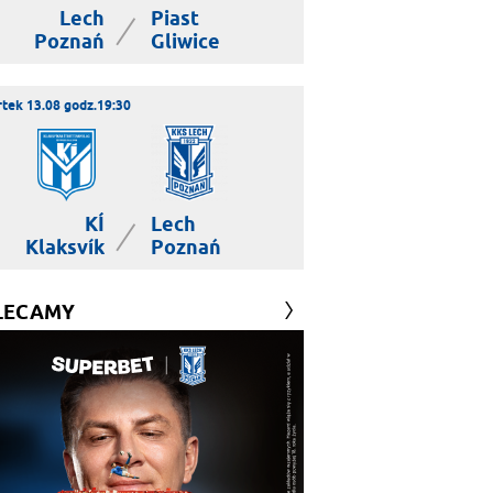
Lech
Piast
|
Poznań
Gliwice
tek 13.08 godz.19:30
KÍ
Lech
|
Klaksvík
Poznań
LECAMY