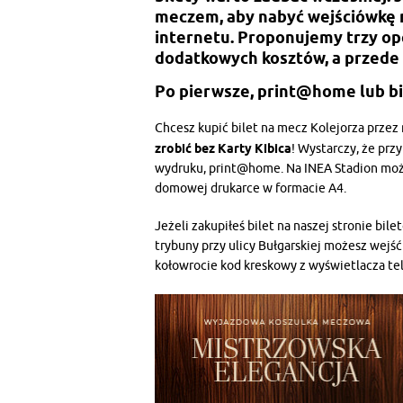
meczem, aby nabyć wejściówkę n
internetu. Proponujemy trzy op
dodatkowych kosztów, a przede
Po pierwsze, print@home lub bi
Chcesz kupić bilet na mecz Kolejorza przez
zrobić bez Karty Kibica
! Wystarczy, że pr
wydruku, print@home. Na INEA Stadion może
domowej drukarce w formacie A4.
Jeżeli zakupiłeś bilet na naszej stronie bil
trybuny przy ulicy Bułgarskiej możesz wejś
kołowrocie kod kreskowy z wyświetlacza te