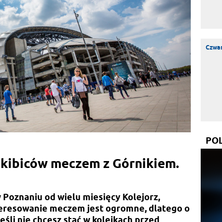
Czwar
PO
 kibiców meczem z Górnikiem.
 Poznaniu od wielu miesięcy Kolejorz,
teresowanie meczem jest ogromne, dlatego o
eśli nie chcesz stać w kolejkach przed