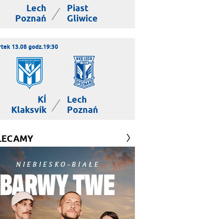
Lech
Piast
|
Poznań
Gliwice
tek 13.08 godz.19:30
KÍ
Lech
|
Klaksvík
Poznań
LECAMY