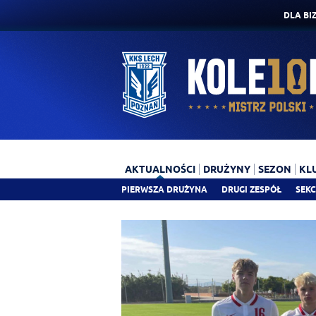
DLA BI
AKTUALNOŚCI
DRUŻYNY
SEZON
KL
PIERWSZA DRUŻYNA
DRUGI ZESPÓŁ
SEKC