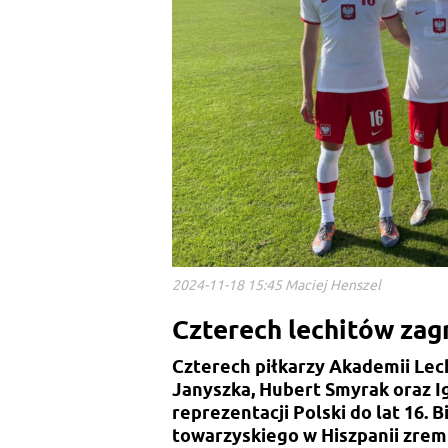
2024-11-18 15:45 Maciej Henszel
Czterech lechitów zag
Czterech piłkarzy Akademii Lec
Janyszka, Hubert Smyrak oraz I
reprezentacji Polski do lat 16.
towarzyskiego w Hiszpanii zremi