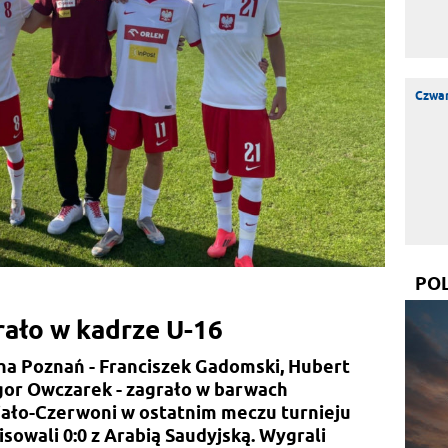
Czwar
PO
rało w kadrze U-16
ha Poznań - Franciszek Gadomski, Hubert
gor Owczarek - zagrało w barwach
 Biało-Czerwoni w ostatnim meczu turnieju
sowali 0:0 z Arabią Saudyjską. Wygrali