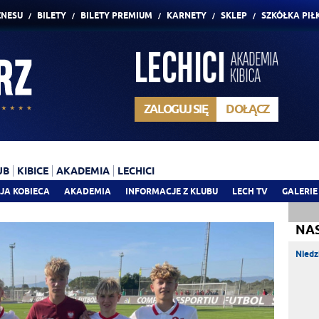
ZNESU
BILETY
BILETY PREMIUM
KARNETY
SKLEP
SZKÓŁKA PIŁ
ZALOGUJ SIĘ
DOŁĄCZ
UB
KIBICE
AKADEMIA
LECHICI
JA KOBIECA
AKADEMIA
INFORMACJE Z KLUBU
LECH TV
GALERIE
NA
Niedz