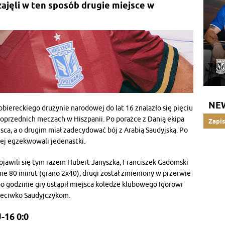
zajęli w ten sposób drugie miejsce w
NE
biereckiego drużynie narodowej do lat 16 znalazło się pięciu
oprzednich meczach w Hiszpanii. Po porażce z Danią ekipa
Zapis
ca, a o drugim miał zadecydować bój z Arabią Saudyjską. Po
ej egzekwowali jedenastki.
ojawili się tym razem Hubert Janyszka, Franciszek Gadomski
łne 80 minut (grano 2x40), drugi został zmieniony w przerwie
o godzinie gry ustąpił miejsca koledze klubowego Igorowi
rzeciwko Saudyjczykom.
-16 0:0