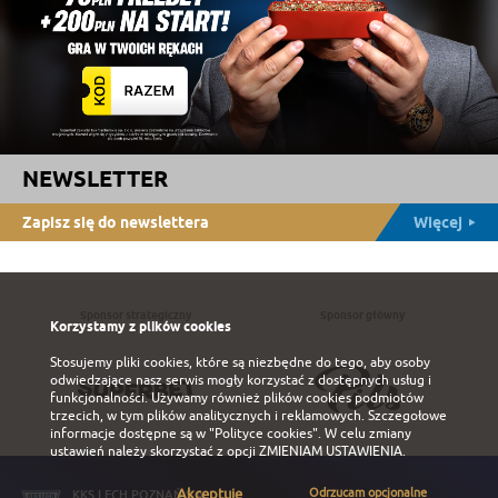
NEWSLETTER
Zapisz się do newslettera
Więcej
Sponsor strategiczny
Sponsor główny
Korzystamy z plików cookies
Stosujemy pliki cookies, które są niezbędne do tego, aby osoby
odwiedzające nasz serwis mogły korzystać z dostępnych usług i
funkcjonalności. Używamy również plików cookies podmiotów
trzecich, w tym plików analitycznych i reklamowych. Szczegołowe
informacje dostępne są w
"Polityce cookies"
. W celu zmiany
ustawień należy skorzystać z opcji
ZMIENIAM USTAWIENIA
.
Akceptuję
Odrzucam opcjonalne
KKS LECH POZNAŃ S.A.