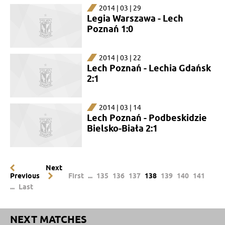
2014 | 03 | 29
Legia Warszawa - Lech
Poznań 1:0
2014 | 03 | 22
Lech Poznań - Lechia Gdańsk
2:1
2014 | 03 | 14
Lech Poznań - Podbeskidzie
Bielsko-Biała 2:1
Next
Previous
First
...
135
136
137
138
139
140
141
...
Last
NEXT MATCHES