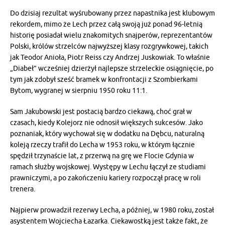
Do dzisiaj rezultat wyśrubowany przez napastnika jest klubowym
rekordem, mimo że Lech przez całą swoją już ponad 96-letnią
historię posiadał wielu znakomitych snajperów, reprezentantów
Polski, królów strzelców najwyższej klasy rozgrywkowej, takich
jak Teodor Anioła, Piotr Reiss czy Andrzej Juskowiak. To właśnie
„Diabeł” wcześniej dzierżył najlepsze strzeleckie osiągnięcie, po
tym jak zdobył sześć bramek w konfrontacji z Szombierkami
Bytom, wygranej w sierpniu 1950 roku 11:1.
Sam Jakubowski jest postacią bardzo ciekawą, choć grał w
czasach, kiedy Kolejorz nie odnosił większych sukcesów. Jako
poznaniak, który wychował się w dodatku na Dębcu, naturalną
koleją rzeczy trafił do Lecha w 1953 roku, w którym łącznie
spędził trzynaście lat, z przerwą na grę we Flocie Gdynia w
ramach służby wojskowej. Występy w Lechu łączył ze studiami
prawniczymi, a po zakończeniu kariery rozpoczął pracę w roli
trenera.
Najpierw prowadził rezerwy Lecha, a później, w 1980 roku, został
asystentem Wojciecha Łazarka. Ciekawostką jest także fakt, że