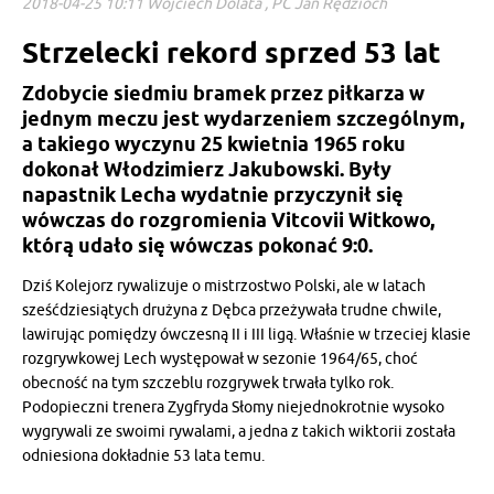
2018-04-25 10:11 Wojciech Dolata , PC Jan Rędzioch
Strzelecki rekord sprzed 53 lat
Zdobycie siedmiu bramek przez piłkarza w
jednym meczu jest wydarzeniem szczególnym,
a takiego wyczynu 25 kwietnia 1965 roku
dokonał Włodzimierz Jakubowski. Były
napastnik Lecha wydatnie przyczynił się
wówczas do rozgromienia Vitcovii Witkowo,
którą udało się wówczas pokonać 9:0.
Dziś Kolejorz rywalizuje o mistrzostwo Polski, ale w latach
sześćdziesiątych drużyna z Dębca przeżywała trudne chwile,
lawirując pomiędzy ówczesną II i III ligą. Właśnie w trzeciej klasie
rozgrywkowej Lech występował w sezonie 1964/65, choć
obecność na tym szczeblu rozgrywek trwała tylko rok.
Podopieczni trenera Zygfryda Słomy niejednokrotnie wysoko
wygrywali ze swoimi rywalami, a jedna z takich wiktorii została
odniesiona dokładnie 53 lata temu.