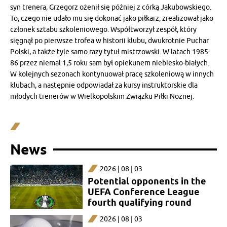
syn trenera, Grzegorz ożenił się później z córką Jakubowskiego.
To, czego nie udało mu się dokonać jako piłkarz, zrealizował jako
członek sztabu szkoleniowego. Współtworzył zespół, który
sięgnął po pierwsze trofea w historii klubu, dwukrotnie Puchar
Polski, a także tyle samo razy tytuł mistrzowski. W latach 1985-
86 przez niemal 1,5 roku sam był opiekunem niebiesko-białych.
W kolejnych sezonach kontynuował pracę szkoleniową w innych
klubach, a następnie odpowiadał za kursy instruktorskie dla
młodych trenerów w Wielkopolskim Związku Piłki Nożnej.
News
2026 | 08 | 03
Potential opponents in the
UEFA Conference League
fourth qualifying round
2026 | 08 | 03