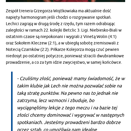
Zespół trenera Grzegorza Wojtkowiaka ma aktualnie dość
napięty harmonogram jeśli chodzi o rozgrywanie spotkań.
Lechici zagrają w drugą środę z rzędu, tym razem odrabiając
zaległości w ramach 22. kolejki Betclic 3. Ligi. Niebiesko-Biali w
ostatnim czasie są niepokonani i wygrali z Vinetą Wolin (4:1)
oraz Sokołem Kleczew (2:1), a w ubiegłą sobotę zremisowali z
Notecią Czarnków (2:2). Piłkarze Kolejorza mogą czuć pewien
niedosyt po ostatniej potyczce, ponieważ stracili dwubramkowe
prowadzenie, a co za tym idzie zwycięstwo, w samej końcówce.
- Czuliśmy złość, ponieważ mamy świadomość, że w
takim klubie jak Lech nie można pozwalać sobie na
taką stratę punktów. Na pewno nas to jednak nie
zatrzyma, lecz wzmocni i zbuduje, bo
wyciągnęliśmy lekcje z tego meczu i na bazie tej
złości chcemy dominować i wygrywać w następnych
spotkaniach. Jesteśmy prowadzeni bardzo dobrze
przez sztab, co umożliwia nam idealne