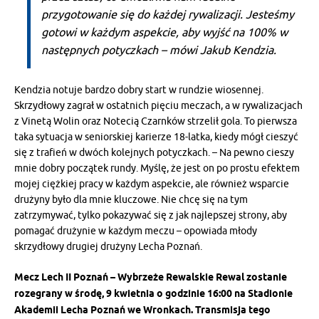
przygotowanie się do każdej rywalizacji. Jesteśmy
gotowi w każdym aspekcie, aby wyjść na 100% w
następnych potyczkach – mówi Jakub Kendzia.
Kendzia notuje bardzo dobry start w rundzie wiosennej.
Skrzydłowy zagrał w ostatnich pięciu meczach, a w rywalizacjach
z Vinetą Wolin oraz Notecią Czarnków strzelił gola. To pierwsza
taka sytuacja w seniorskiej karierze 18-latka, kiedy mógł cieszyć
się z trafień w dwóch kolejnych potyczkach. – Na pewno cieszy
mnie dobry początek rundy. Myślę, że jest on po prostu efektem
mojej ciężkiej pracy w każdym aspekcie, ale również wsparcie
drużyny było dla mnie kluczowe. Nie chcę się na tym
zatrzymywać, tylko pokazywać się z jak najlepszej strony, aby
pomagać drużynie w każdym meczu – opowiada młody
skrzydłowy drugiej drużyny Lecha Poznań.
Mecz Lech II Poznań – Wybrzeże Rewalskie Rewal zostanie
rozegrany w środę, 9 kwietnia o godzinie 16:00 na Stadionie
Akademii Lecha Poznań we Wronkach. Transmisja tego