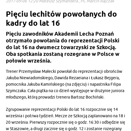
2017-09-06 12:20 Mateusz Szymandera , PC Marcin Rajczak
Pięciu lechitów powołanych do
kadry do lat 16
Pięciu zawodników Akademii Lecha Poznań
otrzymało powołania do reprezentacji Polski
do lat 16 na dwumecz towarzyski ze Szkocją.
Oba spotkania zostaną rozegrane w Polsce w
połowie września.
Trener Przemysław Małecki powołał do reprezentacji obrońców
Jakuba Niewiadomskiego, Dawida Rezaeiana i Łukasz Bejgera,
pomocnika Jakuba Kamińskiego (na zdjęciu) i napastnika Filipa
Szymczaka. Cała piątka na co dzień występuje w drużynie juniora
młodszego, którą prowadzi trenera Bartosz Bochiński.
Zgrupowanie reprezentacji Polski do lat 16 rozpocznie się 14
września i potrwa tydzień. Mecze ze Szkocją zaplanowano na 18 i
20 września. Pierwszy rozpocznie się o godz. 16:30 i odbędzie się
w Staszowie, a drugi zacznie się o godz. 12 i zostanie rozegrany