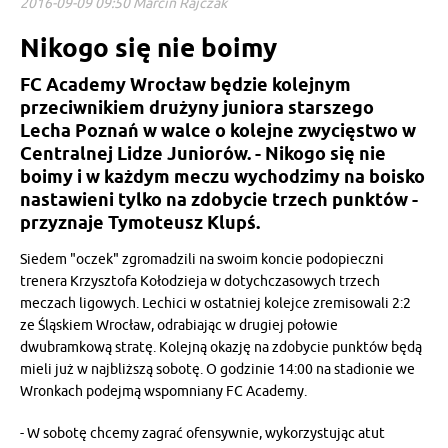
2016-09-09 09:50 Marcin Rajczak
Nikogo się nie boimy
FC Academy Wrocław będzie kolejnym
przeciwnikiem drużyny juniora starszego
Lecha Poznań w walce o kolejne zwycięstwo w
Centralnej Lidze Juniorów. - Nikogo się nie
boimy i w każdym meczu wychodzimy na boisko
nastawieni tylko na zdobycie trzech punktów -
przyznaje Tymoteusz Klupś.
Siedem "oczek" zgromadzili na swoim koncie podopieczni
trenera Krzysztofa Kołodzieja w dotychczasowych trzech
meczach ligowych. Lechici w ostatniej kolejce zremisowali 2:2
ze Śląskiem Wrocław, odrabiając w drugiej połowie
dwubramkową stratę. Kolejną okazję na zdobycie punktów będą
mieli już w najbliższą sobotę. O godzinie 14:00 na stadionie we
Wronkach podejmą wspomniany FC Academy.
- W sobotę chcemy zagrać ofensywnie, wykorzystując atut