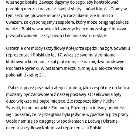
własnego boiska. Zawsze dążymy do tego, aby kontrolować
przebieg meczu i narzucać swój styl gry - mówi Klupś. - Gramy w
tym sezonie głównie młodszym rocznikiem, ale mimo to
uważam, że dysponujemy zespołem, który może osiągnąć sukces
w lidze. Braki w warunkach fizycznych chcemy zastąpić lepszym
przygotowaniem taktycznym i technicznym - dodaje.
Ostatnie dni młody skrzydłowy Kolejorza spędził na zgrupowaniu
reprezentacji Polski do lat 17. Wraz ze swoimi siedmioma
klubowymi kolegami, zajął piąte miejsce na międzynarodowym
Pucharze Syrenki. W ostatnim meczu turnieju, Biało-czerwoni
pokonali Ukrainę 2:1.
- Patrząc przez pryzmat całego turnieju, jako zespół nie do końca
możemy być zadowoleni z naszej postawy. Oczekiwania były
dużo większe niż piąte miejsce. Źle rozpoczęliśmy Puchar
Syrenki, bo od porażki z Finlandią. Później chcieliśmy podnieść
się i pokazać, że ta przegrana była jedynie wypadkiem przy pracy.
Udało nam się to osiągnąć w spotkaniach z Łotwą i Ukrainą -
ocenia skrzydłowy Kolejorza i reprezentacji Polski.