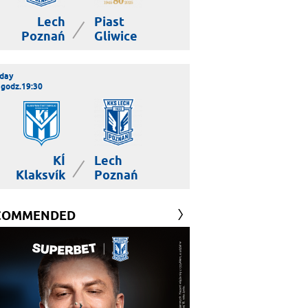
Lech
Piast
|
Poznań
Gliwice
day
 godz.19:30
KÍ
Lech
|
Klaksvík
Poznań
COMMENDED