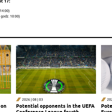
t 17:
 14:00)
, godz. 10:00)
2026 | 08 | 03
202
 on
Potential opponents in the UEFA
Pote
Conference League fourth
Euro