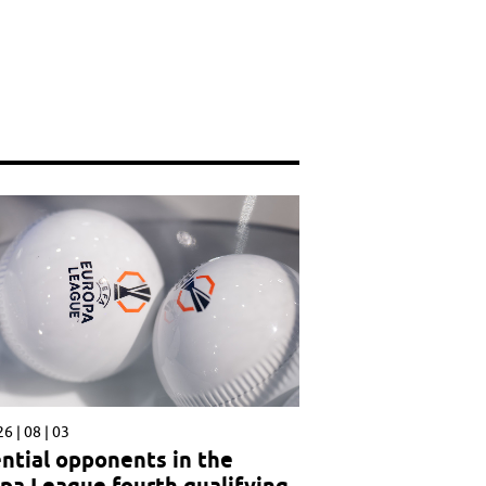
6 | 08 | 03
ntial opponents in the
pa League fourth qualifying