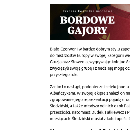
Biało-Czerwoni w bardzo dobrym stylu zapew
do mistrzostw Europy w swojej kategorii wi
Gruzją oraz Słowenią, wygrywając kolejno 8:
zwyciężyli swoją grupę i z nadzieją mogą o
przyszłego roku.
Zanim to nastąpi, podopieczni selekcjonera 
Albańczykami. W swojej ekipie znalazł on mi
zgrupowanie jego reprezentacji pojadą uro
Śledziński, a także młodszy od nich o rok P
przeszłości, natomiast Dudek, Falkiewicz i 
miesiącach. Śledziński musiał z kolei opuś