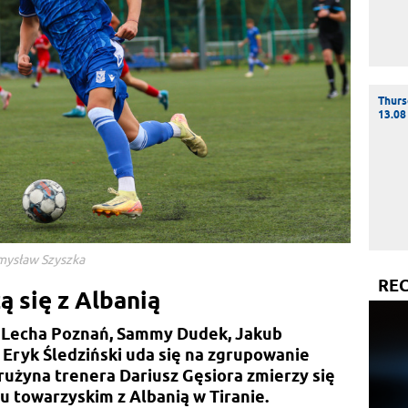
Thurs
13.08
emysław Szyszka
RE
ą się z Albanią
 Lecha Poznań, Sammy Dudek, Jakub
z Eryk Śledziński uda się na zgrupowanie
Drużyna trenera Dariusz Gęsiora zmierzy się
 towarzyskim z Albanią w Tiranie.