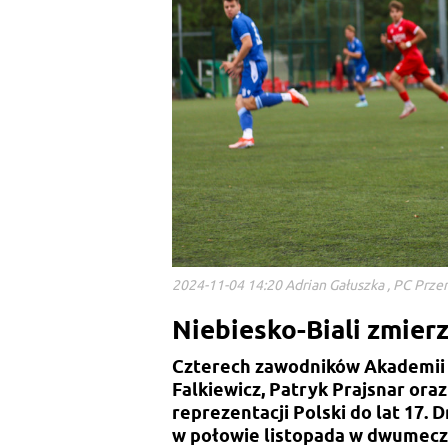
2024-11-04 14:20 Adrian Gałuszka , PC Prz
Niebiesko-Biali zmierz
Czterech zawodników Akademii
Falkiewicz, Patryk Prajsnar ora
reprezentacji Polski do lat 17. 
w połowie listopada w dwumeczu