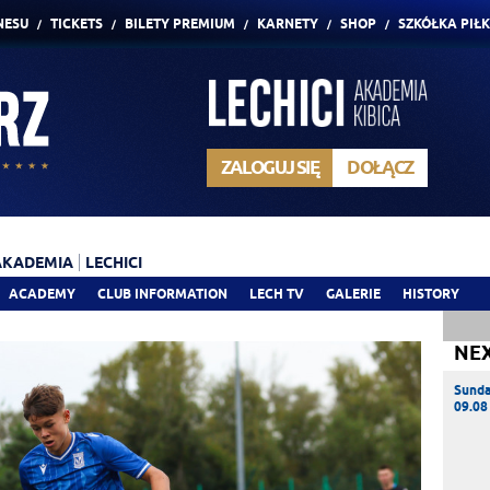
NESU
TICKETS
BILETY PREMIUM
KARNETY
SHOP
SZKÓŁKA PIŁ
ZALOGUJ SIĘ
DOŁĄCZ
AKADEMIA
LECHICI
ACADEMY
CLUB INFORMATION
LECH TV
GALERIE
HISTORY
NE
Sund
09.08