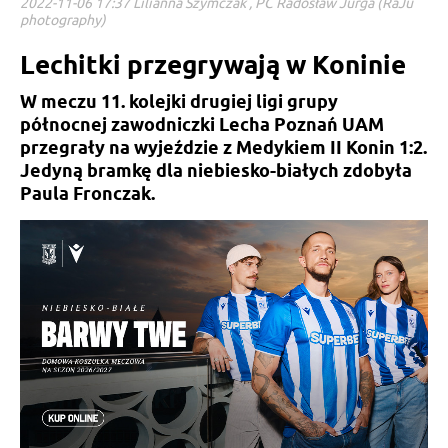
2022-11-06 17:37 Lilianna Szymczak , PC Radosław Jurga (RaJu
photography)
Lechitki przegrywają w Koninie
W meczu 11. kolejki drugiej ligi grupy
północnej zawodniczki Lecha Poznań UAM
przegrały na wyjeździe z Medykiem II Konin 1:2.
Jedyną bramkę dla niebiesko-białych zdobyła
Paula Fronczak.