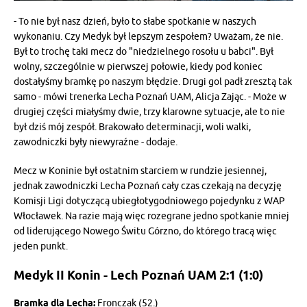
- To nie był nasz dzień, było to słabe spotkanie w naszych
wykonaniu. Czy Medyk był lepszym zespołem? Uważam, że nie.
Był to trochę taki mecz do "niedzielnego rosołu u babci". Był
wolny, szczególnie w pierwszej połowie, kiedy pod koniec
dostałyśmy bramkę po naszym błędzie. Drugi gol padł zresztą tak
samo - mówi trenerka Lecha Poznań UAM, Alicja Zając. - Może w
drugiej części miałyśmy dwie, trzy klarowne sytuacje, ale to nie
był dziś mój zespół. Brakowało determinacji, woli walki,
zawodniczki były niewyraźne - dodaje.
Mecz w Koninie był ostatnim starciem w rundzie jesiennej,
jednak zawodniczki Lecha Poznań cały czas czekają na decyzję
Komisji Ligi dotyczącą ubiegłotygodniowego pojedynku z WAP
Włocławek. Na razie mają więc rozegrane jedno spotkanie mniej
od liderującego Nowego Świtu Górzno, do którego tracą więc
jeden punkt.
Medyk II Konin - Lech Poznań UAM 2:1 (1:0)
Bramka dla Lecha:
Fronczak (52.)