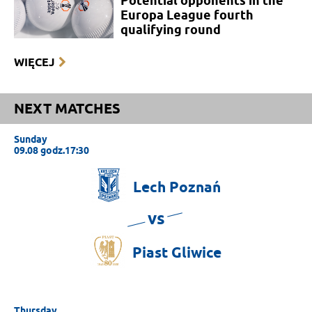
Potential opponents in the
Europa League fourth
qualifying round
WIĘCEJ
NEXT MATCHES
Sunday
09.08 godz.17:30
Lech
Poznań
vs
Piast
Gliwice
Thursday