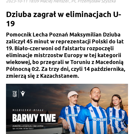
2023-10-11 18:09 Maciej Henszel , PC Przemysław Szyszka
Dziuba zagrał w eliminacjach U-
19
Pomocnik Lecha Poznań Maksymilian Dziuba
zaliczył 45 minut w reprezentacji Polski do lat
19. Biało-czerwoni od falstartu rozpoczęli
eliminacje mistrzostw Europy w tej kategorii
wiekowej, bo przegrali w Toruniu z Macedonią
Północną 0:2. Za trzy dni, czyli 14 października,
zmierzą się z Kazachstanem.