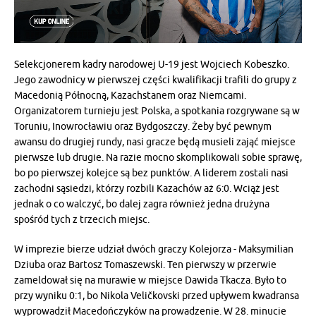
Selekcjonerem kadry narodowej U-19 jest Wojciech Kobeszko.
Jego zawodnicy w pierwszej części kwalifikacji trafili do grupy z
Macedonią Północną, Kazachstanem oraz Niemcami.
Organizatorem turnieju jest Polska, a spotkania rozgrywane są w
Toruniu, Inowrocławiu oraz Bydgoszczy. Żeby być pewnym
awansu do drugiej rundy, nasi gracze będą musieli zająć miejsce
pierwsze lub drugie. Na razie mocno skomplikowali sobie sprawę,
bo po pierwszej kolejce są bez punktów. A liderem zostali nasi
zachodni sąsiedzi, którzy rozbili Kazachów aż 6:0. Wciąż jest
jednak o co walczyć, bo dalej zagra również jedna drużyna
spośród tych z trzecich miejsc.
W imprezie bierze udział dwóch graczy Kolejorza - Maksymilian
Dziuba oraz Bartosz Tomaszewski. Ten pierwszy w przerwie
zameldował się na murawie w miejsce Dawida Tkacza. Było to
przy wyniku 0:1, bo Nikola Veličkovski przed upływem kwadransa
wyprowadził Macedończyków na prowadzenie. W 28. minucie