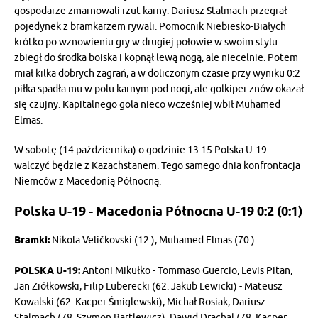
gospodarze zmarnowali rzut karny. Dariusz Stalmach przegrał
pojedynek z bramkarzem rywali. Pomocnik Niebiesko-Białych
krótko po wznowieniu gry w drugiej połowie w swoim stylu
zbiegł do środka boiska i kopnął lewą nogą, ale niecelnie. Potem
miał kilka dobrych zagrań, a w doliczonym czasie przy wyniku 0:2
piłka spadła mu w polu karnym pod nogi, ale golkiper znów okazał
się czujny. Kapitalnego gola nieco wcześniej wbił Muhamed
Elmas.
W sobotę (14 października) o godzinie 13.15 Polska U-19
walczyć będzie z Kazachstanem. Tego samego dnia konfrontacja
Niemców z Macedonią Północną.
Polska U-19 - Macedonia Północna U-19 0:2 (0:1)
Bramki:
Nikola Veličkovski (12.), Muhamed Elmas (70.)
POLSKA U-19:
Antoni Mikułko - Tommaso Guercio, Levis Pitan,
Jan Ziółkowski, Filip Luberecki (62. Jakub Lewicki) - Mateusz
Kowalski (62. Kacper Śmiglewski), Michał Rosiak, Dariusz
Stalmach (78. Szymon Bartlewicz), Dawid Drachal (78. Kacper