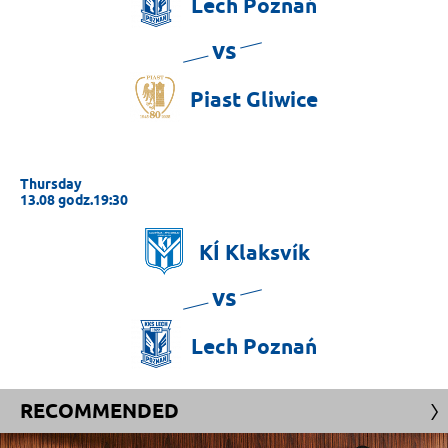
Lech
Poznań
vs
Piast
Gliwice
Thursday
13.08 godz.19:30
KÍ
Klaksvík
vs
Lech
Poznań
RECOMMENDED