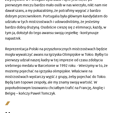
pierwszym meczu bardzo mało osób w nas wierzyło, nikt nam nie
dawał szans, a my pokazaliśmy, że potrafimy wygrać z bardzo
dobrym przeciwnikiem. Portugalia była głównym kandydatem do
udziału w tych mistrzostwach i udowodniliśmy, że jesteśmy
bardzo dobrą drużyną. Osobiście cieszę się z eliminacji, każdy, w
tym ja, dołożył do tego awansu swoją cegiełkę - kontynuuje
napastnik.
Reprezentacja Polski na przyszłorocznych mistrzostwach będzie
mogła wywalczyć awans na Igrzyska Olimpijskie w Tokio. Byłby to
pierwszy udział naszej kadry w tej imprezie od czasu zdobycia
srebrnego medalu w Barcelonie w 1992 roku. - Wierzymy w to, że
możemy pojechać na igrzyska olimpijskie. Właściwie na
mistrzostwach wystarczy wyjść z grupy, żeby pojechać do Tokio.
Będą tam topowe zespoły, ale my znamy swoją wartość. W
popołudniowym losowaniu chciałbym trafić na Francję, Anglię i
Belgię – kończy Paweł Tomczyk.