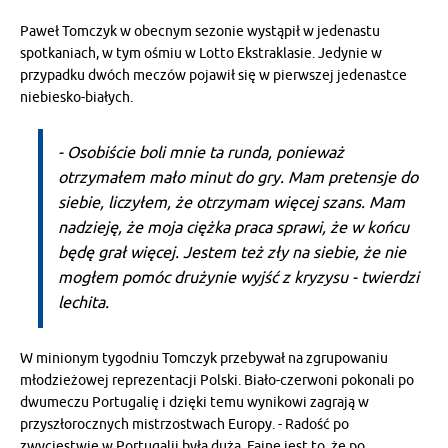
Paweł Tomczyk w obecnym sezonie wystąpił w jedenastu
spotkaniach, w tym ośmiu w Lotto Ekstraklasie. Jedynie w
przypadku dwóch meczów pojawił się w pierwszej jedenastce
niebiesko-białych.
- Osobiście boli mnie ta runda, ponieważ
otrzymałem mało minut do gry. Mam pretensje do
siebie, liczyłem, że otrzymam więcej szans. Mam
nadzieję, że moja ciężka praca sprawi, że w końcu
będę grał więcej. Jestem też zły na siebie, że nie
mogłem pomóc drużynie wyjść z kryzysu - twierdzi
lechita.
W minionym tygodniu Tomczyk przebywał na zgrupowaniu
młodzieżowej reprezentacji Polski. Biało-czerwoni pokonali po
dwumeczu Portugalię i dzięki temu wynikowi zagrają w
przyszłorocznych mistrzostwach Europy. - Radość po
zwycięstwie w Portugalii była duża. Fajne jest to, że po