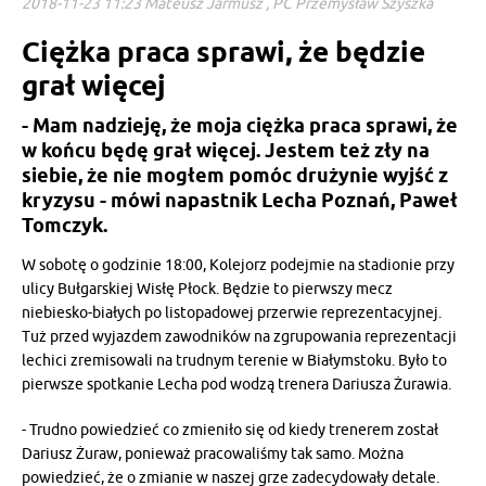
2018-11-23 11:23 Mateusz Jarmusz , PC Przemysław Szyszka
Ciężka praca sprawi, że będzie
grał więcej
- Mam nadzieję, że moja ciężka praca sprawi, że
w końcu będę grał więcej. Jestem też zły na
siebie, że nie mogłem pomóc drużynie wyjść z
kryzysu - mówi napastnik Lecha Poznań, Paweł
Tomczyk.
W sobotę o godzinie 18:00, Kolejorz podejmie na stadionie przy
ulicy Bułgarskiej Wisłę Płock. Będzie to pierwszy mecz
niebiesko-białych po listopadowej przerwie reprezentacyjnej.
Tuż przed wyjazdem zawodników na zgrupowania reprezentacji
lechici zremisowali na trudnym terenie w Białymstoku. Było to
pierwsze spotkanie Lecha pod wodzą trenera Dariusza Żurawia.
- Trudno powiedzieć co zmieniło się od kiedy trenerem został
Dariusz Żuraw, ponieważ pracowaliśmy tak samo. Można
powiedzieć, że o zmianie w naszej grze zadecydowały detale.