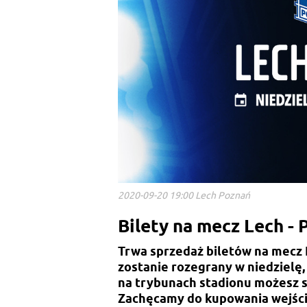
2020-09-20 19:00 Lech Poznań
Bilety na mecz Lech -
Trwa sprzedaż biletów na mecz 
zostanie rozegrany w niedzielę, 
na trybunach stadionu możesz s
Zachęcamy do kupowania wejśció