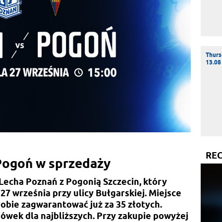
Thurs
13.08
RE
 Pogoń w sprzedaży
Lecha Poznań z Pogonią Szczecin, który
27 września przy ulicy Bułgarskiej. Miejsce
obie zagwarantować już za 35 złotych.
wek dla najbliższych. Przy zakupie powyżej