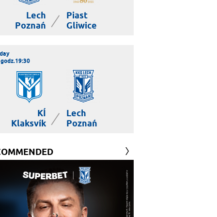
Lech
Piast
|
Poznań
Gliwice
day
 godz.19:30
KÍ
Lech
|
Klaksvík
Poznań
COMMENDED