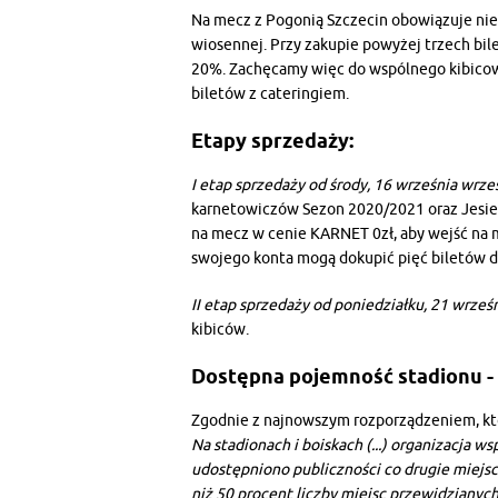
Na mecz z Pogonią Szczecin obowiązuje nie
wiosennej. Przy zakupie powyżej trzech bile
20%. Zachęcamy więc do wspólnego kibicowa
biletów z cateringiem.
Etapy sprzedaży:
I etap sprzedaży od środy, 16 września wrze
karnetowiczów Sezon 2020/2021 oraz Jesi
na mecz w cenie KARNET 0zł, aby wejść na me
swojego konta mogą dokupić pięć biletów dl
II etap sprzedaży od poniedziałku, 21 wrześ
kibiców.
Dostępna pojemność stadionu -
Zgodnie z najnowszym rozporządzeniem, któ
Na stadionach i boiskach (...) organizacja 
udostępniono publiczności co drugie miejsc
niż 50 procent liczby miejsc przewidzianych