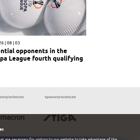
6 | 08 | 03
ntial opponents in the
pa League fourth qualifying
nd
sorzy techniczni
Sponsorzy techniczni
Partnerzy
les
at are necessary for visitors to our website to take advantage of the