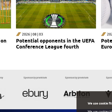
2026 | 08 | 03
202
 on
Potential opponents in the UEFA
Pote
Conference League fourth
Euro
qualifying round
rou
wny
Sponsorzy premium
Sponsorzy premium
Spon
We use cookie fi
We use cookies th