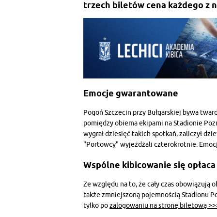
trzech biletów cena każdego z n
Emocje gwarantowane
Pogoń Szczecin przy Bułgarskiej bywa twa
pomiędzy obiema ekipami na Stadionie Pozn
wygrał dziesięć takich spotkań, zaliczył d
"Portowcy" wyjeżdżali czterokrotnie. Emocj
Wspólne kibicowanie się opłaca
Ze względu na to, że cały czas obowiązują 
także zmniejszoną pojemnością Stadionu P
tylko po
zalogowaniu na stronę biletową >>