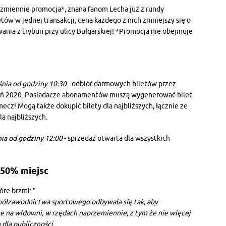
zmiennie promocja*, znana fanom Lecha już z rundy
tów w jednej transakcji, cena każdego z nich zmniejszy się o
nia z trybun przy ulicy Bułgarskiej! *Promocja nie obejmuje
śnia od godziny 10:30
- odbiór darmowych biletów przez
eń 2020. Posiadacze abonamentów muszą wygenerować bilet
cz! Mogą także dokupić bilety dla najbliższych, łącznie ze
a najbliższych.
nia od godziny 12:00
- sprzedaż otwarta dla wszystkich
 50% miejsc
re brzmi: "
współzawodnictwa sportowego odbywała się tak, aby
e na widowni, w rzędach naprzemiennie, z tym że nie więcej
 dla publiczności