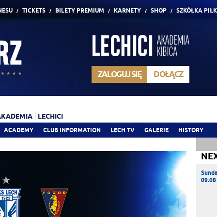
NESU
TICKETS
BILETY PREMIUM
KARNETY
SHOP
SZKÓŁKA PIŁ
ZALOGUJ SIĘ
DOŁĄCZ
AKADEMIA
LECHICI
ACADEMY
CLUB INFORMATION
LECH TV
GALERIE
HISTORY
NE
Sund
09.08