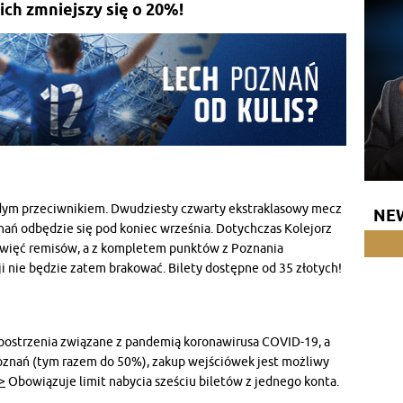
ich zmniejszy się o 20%!
rdym przeciwnikiem. Dwudziesty czwarty ekstraklasowy mecz
NE
ań odbędzie się pod koniec września. Dotychczas Kolejorz
ziewięć remisów, a z kompletem punktów z Poznania
i nie będzie zatem brakować. Bilety dostępne od 35 złotych!
obostrzenia związane z pandemią koronawirusa COVID-19, a
oznań (tym razem do 50%), zakup wejściówek jest możliwy
>
Obowiązuje limit nabycia sześciu biletów z jednego konta.