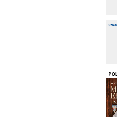
Czwar
PO