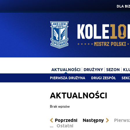
DLA BI
AKTUALNOŚCI
DRUŻYNY
SEZON
KL
PIERWSZA DRUŻYNA
DRUGI ZESPÓŁ
SEKC
AKTUALNOŚCI
Brak wpisów
Poprzedni
Następny
Pierws
...
Ostatni