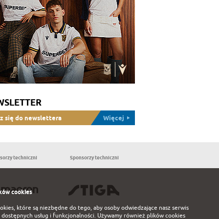
WSLETTER
z się do newslettera
Więcej
sorzy techniczni
Sponsorzy techniczni
Partnerzy
ków cookies
ookies, które są niezbędne do tego, aby osoby odwiedzające nasz serwis
 dostępnych usług i funkcjonalności. Używamy również plików cookies