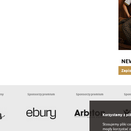
NE
Zapis
wny
Sponsorzy premium
Sponsorzy premium
Spon
Korzystamy z pli
Stosujemy pliki c
mogły korzystać z