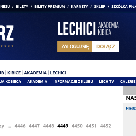
ZNESU
BILETY
BILETY PREMIUM
KARNETY
SKLEP
SZKÓŁKA PIŁ
ZALOGUJ SIĘ
DOŁĄCZ
UB
KIBICE
AKADEMIA
LECHICI
JA KOBIECA
AKADEMIA
INFORMACJE Z KLUBU
LECH TV
GALERIE
NA
Niedz
zy
...
4446
4447
4448
4449
4450
4451
4452