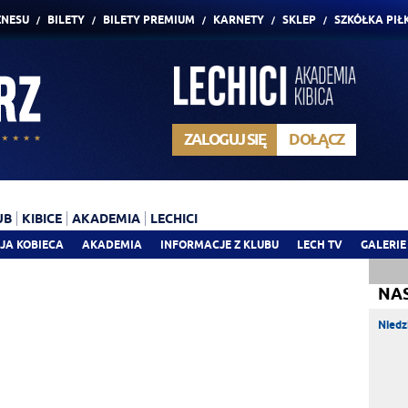
ZNESU
BILETY
BILETY PREMIUM
KARNETY
SKLEP
SZKÓŁKA PIŁ
ZALOGUJ SIĘ
DOŁĄCZ
UB
KIBICE
AKADEMIA
LECHICI
JA KOBIECA
AKADEMIA
INFORMACJE Z KLUBU
LECH TV
GALERIE
NA
Niedz