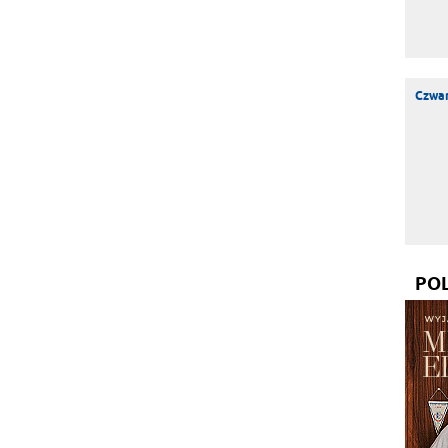
Czwar
PO