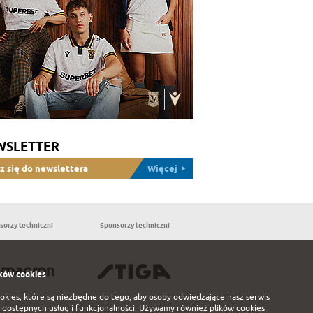
WSLETTER
z się do newslettera
Więcej
sorzy techniczni
Sponsorzy techniczni
Partnerzy
ków cookies
ookies, które są niezbędne do tego, aby osoby odwiedzające nasz serwis
 dostępnych usług i funkcjonalności. Używamy również plików cookies