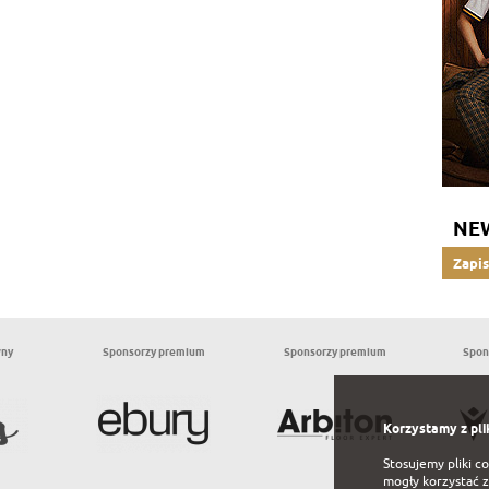
NE
Zapis
wny
Sponsorzy premium
Sponsorzy premium
Spon
Korzystamy z pli
Stosujemy pliki c
mogły korzystać z