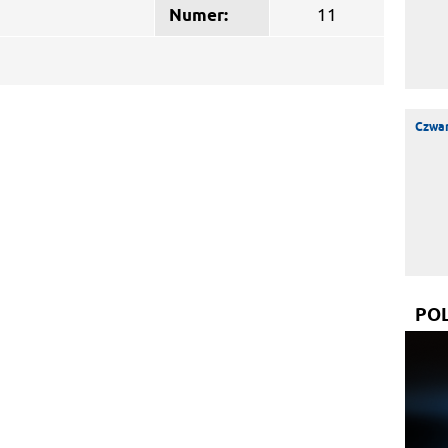
Numer:
11
m
Czwar
PO