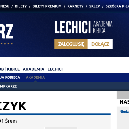
ZNESU
BILETY
BILETY PREMIUM
KARNETY
SKLEP
SZKÓŁKA PIŁ
ZALOGUJ SIĘ
DOŁĄCZ
UB
KIBICE
AKADEMIA
LECHICI
JA KOBIECA
AKADEMIA
AMPKARZE
CZYK
NA
Niedz
01 Śrem