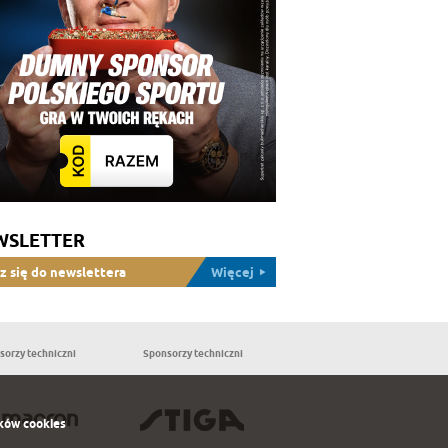
WSLETTER
z się do newslettera
Więcej
sorzy techniczni
Sponsorzy techniczni
Partnerzy
ków cookies