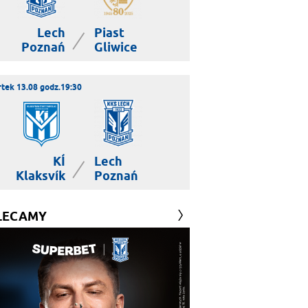
Lech
Piast
|
Poznań
Gliwice
tek 13.08 godz.19:30
KÍ
Lech
|
Klaksvík
Poznań
LECAMY