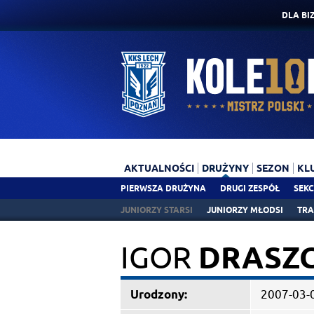
DLA BI
AKTUALNOŚCI
DRUŻYNY
SEZON
KL
PIERWSZA DRUŻYNA
DRUGI ZESPÓŁ
SEKC
JUNIORZY STARSI
JUNIORZY MŁODSI
TR
IGOR
DRASZ
Urodzony:
2007-03-