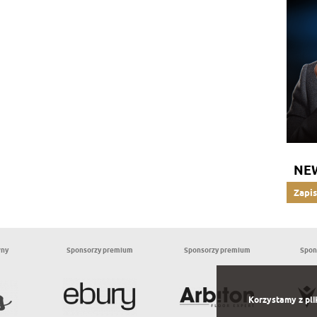
NE
Zapis
wny
Sponsorzy premium
Sponsorzy premium
Spon
Korzystamy z pli