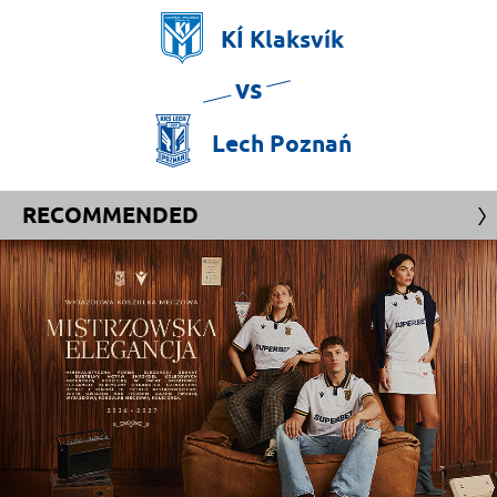
KÍ
Klaksvík
vs
Lech
Poznań
RECOMMENDED