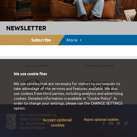
NEWSLETTER
Subscribe
More
Sponsor główny
Sponsorzy premium
We use cookie files
We use cookies that are necessary for visitors to our website to
take advantage of the services and features available. We also
use cookies from third parties, including analytics and advertising
cookies. Detailed information is available in
"Cookie Policy"
. In
order to change your settings, please use the
CHANGE SETTINGS
option.
KKS LECH POZNAŃ S.A.
ENEA STADION
Accept optional
Reject optional cookies
UL. BUŁGARSKA 17
cookies
60-320 POZNAŃ