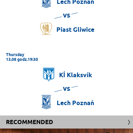
Lech
Poznań
vs
Piast
Gliwice
Thursday
13.08 godz.19:30
KÍ
Klaksvík
vs
Lech
Poznań
RECOMMENDED