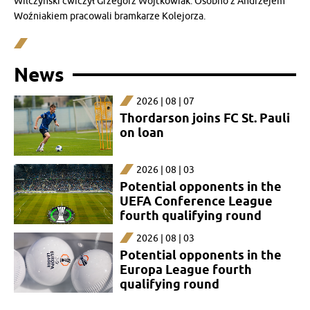
Wilczyński ćwiczył Grzegorz Wojtkowiak. Osobno z Andrzejem
Woźniakiem pracowali bramkarze Kolejorza.
News
2026 | 08 | 07
Thordarson joins FC St. Pauli
on loan
2026 | 08 | 03
Potential opponents in the
UEFA Conference League
fourth qualifying round
2026 | 08 | 03
Potential opponents in the
Europa League fourth
qualifying round