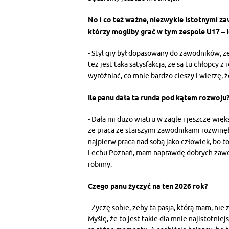
No i co też ważne, niezwykle istotnymi za
którzy mogliby grać w tym zespole U17 –
- Styl gry był dopasowany do zawodników, że
też jest taka satysfakcja, że są tu chłopcy z r
wyróżniać, co mnie bardzo cieszy i wierzę, 
Ile panu dała ta runda pod kątem rozwoju
- Dała mi dużo wiatru w żagle i jeszcze więk
że praca ze starszymi zawodnikami rozwinęła
najpierw praca nad sobą jako człowiek, bo
Lechu Poznań, mam naprawdę dobrych zawodn
robimy.
Czego panu życzyć na ten 2026 rok?
- Życzę sobie, żeby ta pasja, którą mam, nie 
Myślę, że to jest takie dla mnie najistotniej