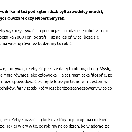
wodnikami też pod kątem liczb byli zawodnicy młodsi,
 Igor Owczarek czy Hubert Smyrak.
by wykorzystywać ich potencjał i to udało się robić. Z tego
ocznika 2009 i oni potrafili już na jesień w tej lidze się
że na wiosnę również będziemy to robić.
?
szej motywacji, żeby iść jeszcze dalej tą obraną drogą. Myślę,
 mnie również jako człowieka. I ja też mam taką filozofię, że
 to może spowodować, że będę lepszym trenerem. Jestem w
ików, fajny sztab, który jest bardzo zaangażowany w to co
zgasła. Żeby zarażać nią ludzi, z którymi pracuję na co dzień.
sze. Takiej wiary w to, co robimy na co dzień, bo wiadomo, że