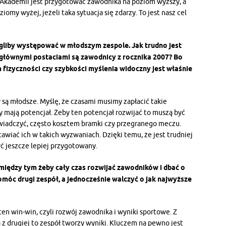
 Akademii jest przygotować zawodnika na poziom wyższy, a
ziomy wyżej, jeżeli taka sytuacja się zdarzy. To jest nasz cel
liby występować w młodszym zespole. Jak trudno jest
 głównymi postaciami są zawodnicy z rocznika 2007? Bo
fizyczności czy szybkości myślenia widoczny jest właśnie
 są młodsze. Myślę, że czasami musimy zapłacić takie
y mają potencjał. Żeby ten potencjał rozwijać to muszą być
wiadczyć, często kosztem bramki czy przegranego meczu.
awiać ich w takich wyzwaniach. Dzięki temu, że jest trudniej
yć jeszcze lepiej przygotowany.
omiędzy tym żeby cały czas rozwijać zawodników i dbać o
omóc drugi zespół, a jednocześnie walczyć o jak najwyższe
ć ten win-win, czyli rozwój zawodnika i wyniki sportowe. Z
a z drugiej to zespół tworzy wyniki. Kluczem na pewno jest