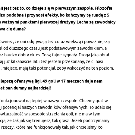
 jest też to, co dzieje się w pierwszym zespole. Filozofia
rdzo podobna i przynosi efekty, bo kończymy tę rundę z 5
że ważnymi punktami pierwszej drużyny Lecha są zawodnicy
awa cię dumą?
ównież, że oni odgrywają też coraz większą i poważniejszą
al od dłuższego czasu jest podstawowym zawodnikiem, a
 bardzo dobry okres. To są fajne sygnały. Droga jaką obrał
j już kilkanaście lat i też jestem przekonany, że ci nasi
eń, miejsce, mają taki potencjał, żeby wskoczyć na ten poziom.
lepszą ofensywą ligi. 49 goli w 17 meczach daje nam
est pan dumny najbardziej?
 i funkcjonował najlepiej w naszym zespole. Chcemy grać w
iej potencjał naszych zawodników ofensywnych. To udało się
wtarzalność w sposobie strzelania goli, nie ma w tym
ja, że tak jak się trenujesz, tak grasz. Jeżeli podtrzymamy
rzeczy, które nie funkcjonowały tak, jak chcieliśmy, to