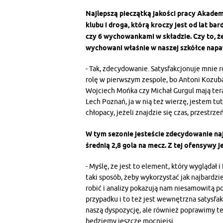
Najlepszą pieczątką jakości pracy Akademii
klubu i droga, którą kroczy jest od lat ba
czy 6 wychowankami w składzie. Czy to, 
wychowani właśnie w naszej szkółce nap
- Tak, zdecydowanie. Satysfakcjonuje mnie r
rolę w pierwszym zespole, bo Antoni Kozub
Wojciech Mońka czy Michał Gurgul mają teraz
Lech Poznań, ja w nią też wierzę, jestem tuta
chłopacy, jeżeli znajdzie się czas, przestrz
W tym sezonie jesteście zdecydowanie naj
średnią 2,8 gola na mecz. Z tej ofensywy j
- Myślę, że jest to element, który wyglądał
taki sposób, żeby wykorzystać jak najbardz
robić i analizy pokazują nam niesamowitą po
przypadku i to też jest wewnętrzna satysfakc
naszą dyspozycję, ale również poprawimy te 
będziemy jeszcze mocniejsi.