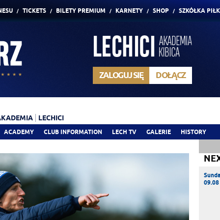
NESU
TICKETS
BILETY PREMIUM
KARNETY
SHOP
SZKÓŁKA PIŁ
ZALOGUJ SIĘ
DOŁĄCZ
AKADEMIA
LECHICI
ACADEMY
CLUB INFORMATION
LECH TV
GALERIE
HISTORY
NE
Sund
09.08