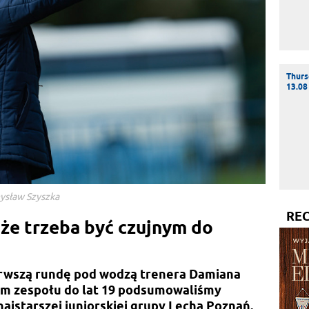
Thurs
13.08
mysław Szyszka
RE
 że trzeba być czujnym do
ierwszą rundę pod wodzą trenera Damiana
em zespołu do lat 19 podsumowaliśmy
ajstarszej juniorskiej grupy Lecha Poznań.