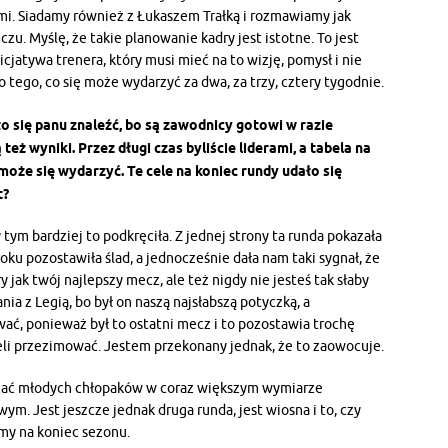
mi. Siadamy również z Łukaszem Trałką i rozmawiamy jak
. Myślę, że takie planowanie kadry jest istotne. To jest
icjatywa trenera, który musi mieć na to wizję, pomysł i nie
 tego, co się może wydarzyć za dwa, za trzy, cztery tygodnie.
ło się panu znaleźć, bo są zawodnicy gotowi w razie
też wyniki. Przez długi czas byliście liderami, a tabela na
może się wydarzyć. Te cele na koniec rundy udało się
t?
tym bardziej to podkręciła. Z jednej strony ta runda pokazała
ku pozostawiła ślad, a jednocześnie dała nam taki sygnał, że
y jak twój najlepszy mecz, ale też nigdy nie jesteś tak słaby
nia z Legią, bo był on naszą najsłabszą potyczką, a
ać, ponieważ był to ostatni mecz i to pozostawia trochę
eli przezimować. Jestem przekonany jednak, że to zaowocuje.
zać młodych chłopaków w coraz większym wymiarze
ym. Jest jeszcze jednak druga runda, jest wiosna i to, czy
ymy na koniec sezonu.