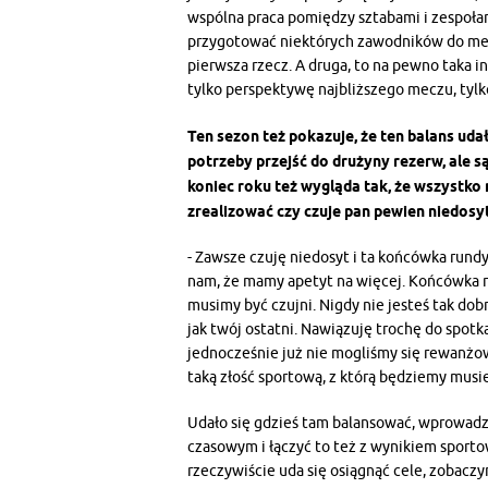
wspólna praca pomiędzy sztabami i zespoła
przygotować niektórych zawodników do meczu
pierwsza rzecz. A druga, to na pewno taka in
tylko perspektywę najbliższego meczu, tylko
Ten sezon też pokazuje, że ten balans uda
potrzeby przejść do drużyny rezerw, ale są 
koniec roku też wygląda tak, że wszystko 
zrealizować czy czuje pan pewien niedosy
- Zawsze czuję niedosyt i ta końcówka rundy 
nam, że mamy apetyt na więcej. Końcówka ro
musimy być czujni. Nigdy nie jesteś tak dobr
jak twój ostatni. Nawiązuję trochę do spotka
jednocześnie już nie mogliśmy się rewanżow
taką złość sportową, z którą będziemy musi
Udało się gdzieś tam balansować, wprowad
czasowym i łączyć to też z wynikiem sportow
rzeczywiście uda się osiągnąć cele, zobacz