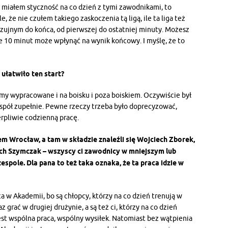
ż miałem styczność na co dzień z tymi zawodnikami, to
e, że nie czułem takiego zaskoczenia tą ligą, ile ta liga też
u czujnym do końca, od pierwszej do ostatniej minuty. Możesz
ie 10 minut może wpłynąć na wynik końcowy. I myślę, że to
ułatwiło ten start?
my wypracowane i na boisku i poza boiskiem. Oczywiście był
spół zupełnie. Pewne rzeczy trzeba było doprecyzować,
erpliwie codzienną pracę.
 Wrocław, a tam w składzie znaleźli się Wojciech Zborek,
iech Szymczak – wszyscy ci zawodnicy w mniejszym lub
pole. Dla pana to też taka oznaka, że ta praca idzie w
aca w Akademii, bo są chłopcy, którzy na co dzień trenują w
grać w drugiej drużynie, a są też ci, którzy na co dzień
jest wspólna praca, wspólny wysiłek. Natomiast bez wątpienia