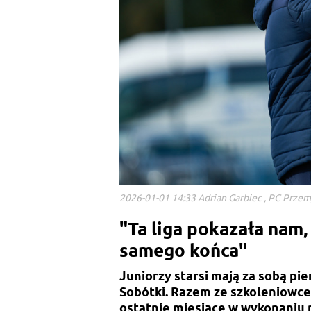
2026-01-01 14:33 Adrian Garbiec , PC Prze
"Ta liga pokazała nam,
samego końca"
Juniorzy starsi mają za sobą p
Sobótki. Razem ze szkoleniowc
ostatnie miesiące w wykonaniu n