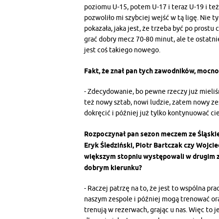
poziomu U-15, potem U-17 i teraz U-19 i te
pozwoliło mi szybciej wejść w tą ligę. Nie tyl
pokazała, jaka jest, że trzeba być po prost
grać dobry mecz 70-80 minut, ale te ostatn
jest coś takiego nowego.
Fakt, że znał pan tych zawodników, mocno 
- Zdecydowanie, bo pewne rzeczy już mieliś
też nowy sztab, nowi ludzie, zatem nowy ze
dokręcić i później już tylko kontynuować ci
Rozpoczynał pan sezon meczem ze Śląskiem
Eryk Śledziński, Piotr Bartczak czy Wojc
większym stopniu występowali w drugim zes
dobrym kierunku?
- Raczej patrzę na to, że jest to wspólna pr
naszym zespole i później mogą trenować oraz 
trenują w rezerwach, grając u nas. Więc to 