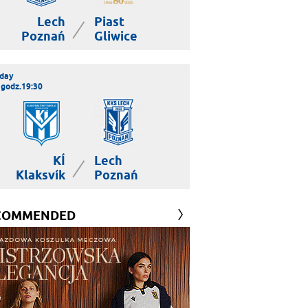
Lech
Piast
|
Poznań
Gliwice
day
 godz.19:30
KÍ
Lech
|
Klaksvík
Poznań
COMMENDED