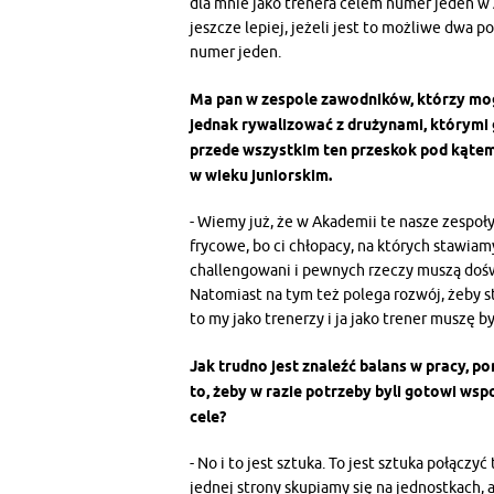
dla mnie jako trenera celem numer jeden w
jeszcze lepiej, jeżeli jest to możliwe dwa po
numer jeden.
Ma pan w zespole zawodników, którzy mog
jednak rywalizować z drużynami, którymi
przede wszystkim ten przeskok pod kątem 
w wieku juniorskim.
- Wiemy już, że w Akademii te nasze zespoły
frycowe, bo ci chłopacy, na których stawiam
challengowani i pewnych rzeczy muszą doś
Natomiast na tym też polega rozwój, żeby st
to my jako trenerzy i ja jako trener muszę b
Jak trudno jest znaleźć balans w pracy, p
to, żeby w razie potrzeby byli gotowi wsp
cele?
- No i to jest sztuka. To jest sztuka połączy
jednej strony skupiamy się na jednostkach, 