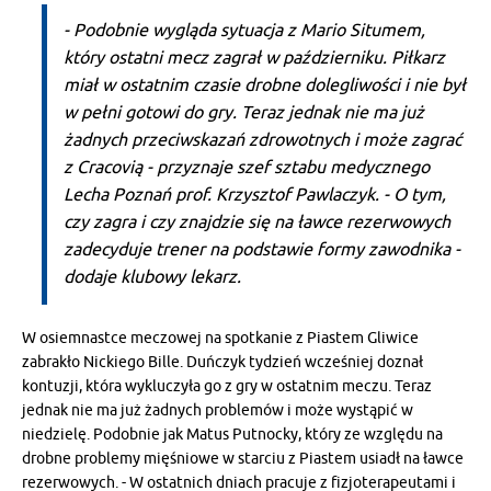
- Podobnie wygląda sytuacja z Mario Situmem,
który ostatni mecz zagrał w październiku. Piłkarz
miał w ostatnim czasie drobne dolegliwości i nie był
w pełni gotowi do gry. Teraz jednak nie ma już
żadnych przeciwskazań zdrowotnych i może zagrać
z Cracovią - przyznaje szef sztabu medycznego
Lecha Poznań prof. Krzysztof Pawlaczyk. - O tym,
czy zagra i czy znajdzie się na ławce rezerwowych
zadecyduje trener na podstawie formy zawodnika -
dodaje klubowy lekarz.
W osiemnastce meczowej na spotkanie z Piastem Gliwice
zabrakło Nickiego Bille. Duńczyk tydzień wcześniej doznał
kontuzji, która wykluczyła go z gry w ostatnim meczu. Teraz
jednak nie ma już żadnych problemów i może wystąpić w
niedzielę. Podobnie jak Matus Putnocky, który ze względu na
drobne problemy mięśniowe w starciu z Piastem usiadł na ławce
rezerwowych. - W ostatnich dniach pracuje z fizjoterapeutami i