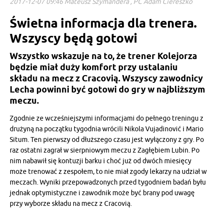
2017-12-07 09:46 Mateusz Szymandera , PC Adam Ciereszko
Świetna informacja dla trenera.
Wszyscy będą gotowi
Wszystko wskazuje na to, że trener Kolejorza
będzie miał duży komfort przy ustalaniu
składu na mecz z Cracovią. Wszyscy zawodnicy
Lecha powinni być gotowi do gry w najbliższym
meczu.
Zgodnie ze wcześniejszymi informacjami do pełnego treningu z
drużyną na początku tygodnia wrócili Nikola Vujadinović i Mario
Situm. Ten pierwszy od dłuższego czasu jest wyłączony z gry. Po
raz ostatni zagrał w sierpniowym meczu z Zagłębiem Lubin. Po
nim nabawił się kontuzji barku i choć już od dwóch miesięcy
może trenować z zespołem, to nie miał zgody lekarzy na udział w
meczach. Wyniki przepowadzonych przed tygodniem badań byłu
jednak optymistyczne i zawodnik może być brany pod uwagę
przy wyborze składu na mecz z Cracovią.