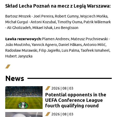
Skład Lecha Poznań na mecz z Legią Warszawa:
Bartosz Mrozek - Joel Pereira, Robert Gumny, Wojciech Mońka,
Michał Gurgul - Antoni Kozubal, Timothy Ouma, Patrik Wålemark
- Ali Gholizadeh, Mikael Ishak, Leo Bengtsson
Ławka rezerwowych:
Plamen Andreev, Mateusz Pruchniewski -
João Moutinho, Yannick Agnero, Daniel Håkans, Antonio Milić,
Radosław Murawski, Filip Jagiełło, Luis Palma, Taofeek Ismaheel,
Hubert Janyszka
News
2026 | 08 | 03
Potential opponents in the
UEFA Conference League
fourth qualifying round
2026 | 08 | 03