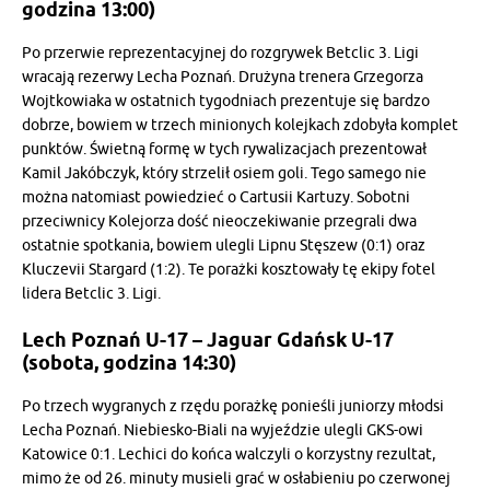
godzina 13:00)
Po przerwie reprezentacyjnej do rozgrywek Betclic 3. Ligi
wracają rezerwy Lecha Poznań. Drużyna trenera Grzegorza
Wojtkowiaka w ostatnich tygodniach prezentuje się bardzo
dobrze, bowiem w trzech minionych kolejkach zdobyła komplet
punktów. Świetną formę w tych rywalizacjach prezentował
Kamil Jakóbczyk, który strzelił osiem goli. Tego samego nie
można natomiast powiedzieć o Cartusii Kartuzy. Sobotni
przeciwnicy Kolejorza dość nieoczekiwanie przegrali dwa
ostatnie spotkania, bowiem ulegli Lipnu Stęszew (0:1) oraz
Kluczevii Stargard (1:2). Te porażki kosztowały tę ekipy fotel
lidera Betclic 3. Ligi.
Lech Poznań U-17 – Jaguar Gdańsk U-17
(sobota, godzina 14:30)
Po trzech wygranych z rzędu porażkę ponieśli juniorzy młodsi
Lecha Poznań. Niebiesko-Biali na wyjeździe ulegli GKS-owi
Katowice 0:1. Lechici do końca walczyli o korzystny rezultat,
mimo że od 26. minuty musieli grać w osłabieniu po czerwonej