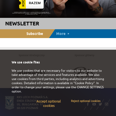
NEWSLETTER
Subscribe
More
Sponsor strategiczny
Sponsor główny
We use cookie files
We use cookies that are necessary for visitors to our website to
take advantage of the services and features available. We also
use cookies from third parties, including analytics and advertising
cookies. Detailed information is available in
"Cookie Policy"
. In
order to change your settings, please use the
CHANGE SETTINGS
option.
KKS LECH POZNAŃ S.A.
ENEA STADION
Accept optional
Reject optional cookies
UL. BUŁGARSKA 17
cookies
60-320 POZNAŃ