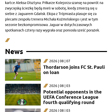
kartce Aleksa Olsztyna. Piłkarze Kolejorza szansę na powrót na
zwycięską ścieżkę będą mieli w sobotę, kiedy zmierzą się u
siebie z Jaguarem Gdańsk. Ekipa z Trójmiasta plasuje się za
plecami zespołu trenera Michała Koźmińskiego i jest w tym
sezonie bezkompromisowa. Jaguar w dotychczasowych
spotkaniach cztery razy wygrała oraz poniosła sześć porażek.
News
2026 | 08 | 07
Thordarson joins FC St. Pauli
on loan
2026 | 08 | 03
Potential opponents in the
UEFA Conference League
fourth qualifying round
2026 | 08 | 03