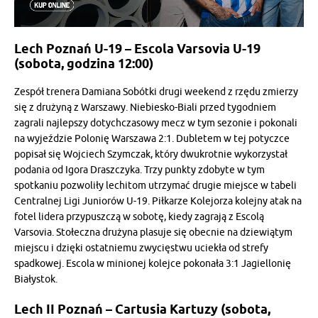
Lech Poznań U-19 – Escola Varsovia U-19
(sobota, godzina 12:00)
Zespół trenera Damiana Sobótki drugi weekend z rzędu zmierzy
się z drużyną z Warszawy. Niebiesko-Biali przed tygodniem
zagrali najlepszy dotychczasowy mecz w tym sezonie i pokonali
na wyjeździe Polonię Warszawa 2:1. Dubletem w tej potyczce
popisał się Wojciech Szymczak, który dwukrotnie wykorzystał
podania od Igora Draszczyka. Trzy punkty zdobyte w tym
spotkaniu pozwoliły lechitom utrzymać drugie miejsce w tabeli
Centralnej Ligi Juniorów U-19. Piłkarze Kolejorza kolejny atak na
fotel lidera przypuszczą w sobotę, kiedy zagrają z Escolą
Varsovia. Stołeczna drużyna plasuje się obecnie na dziewiątym
miejscu i dzięki ostatniemu zwycięstwu uciekła od strefy
spadkowej. Escola w minionej kolejce pokonała 3:1 Jagiellonię
Białystok.
Lech II Poznań – Cartusia Kartuzy (sobota,