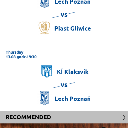
Lech
Poznań
vs
Piast
Gliwice
Thursday
13.08 godz.19:30
KÍ
Klaksvík
vs
Lech
Poznań
RECOMMENDED