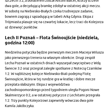
Szczecin 3:2, a bohaterem został Antoni Balcer, którzy strzelił
dwa gole, a decydującą bramkę zdobył w ostatniej akcji meczu.
W sobotę na Niebiesko-Białych czeka trudniejsze zadanie,
bowiem zagrają z sąsiadującą w tabeli Arką Gdynia. Ekipa z
Trójmiasta plasuje się na czwartej lokacie, lecz traci do Kolejorza
aż dziewięć punktów.
Lech II Poznań – Flota Świnoujście (niedziela,
godzina 12:00)
Niedzielna potyczka będzie pierwszym meczem Macieja Wilusza
jako pierwszego trenera na własnym obiekcie. Drugi zespół
Lecha Poznań w ostatnich dniach wyszarpał zwycięstwo z Wdą
Świecie 3:2 oraz przegrał zaległe spotkanie z Notecią Czarnków
1:2. W najbliższej kolejce Niebiwsko-Biali podejmą Flotę
Świnoujście, która w tej rundzie gra w kratkę i dobre mecze
przeplata słabszymi. Ekipa z województwa
zachodniopomorskiego przed tygodniem uległa Pogoni Nowe
Skalmierzyce 0:2, a w ostatniej potyczce z Lechitami przegrała
1:2. Trzy punkty Kolejorzowi zapewniły wówczas dwa gole
Kamila Jakóbczyka.