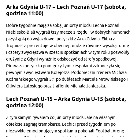
Arka Gdynia U-17 – Lech Poznań U-17 (sobota,
godzina 11:00)
Dobre tygodnie mają za sobą juniorzy młodsi Lecha Poznań.
Niebiesko-Biali wygrali trzy mecze z rzędu i w dobrych humorach
przystąpią do wyjazdowej potyczki z Arką Gdynia. Ekipa z
Trójmiasta prezentuje w obecnej rundzie również wysoką formę
i cztery zwycięstwa w sześciu spotkaniach w tym roku pozwoliły
drużynie z Gdyni wyraźnie odskoczyć od strefy spadkowej.
Pierwsza potyczka pomiędzy tymi zespołami zakończyła się
pewnym zwycięstwem Kolejorza. Podopieczni trenera Michała
Koźmińskiego wygrali 5:1 po dubletach Marcela Mrowińskiego i
Oliwiera Latosiego oraz trafieniu Michała Janiczaka.
Lech Poznań U-15 – Arka Gdynia U-15 (sobota,
godzina 12:00)
Z tym samym rywalem co juniorzy młodsi, ale na własnym
obiekcie zagrają trampkarze. Lechici przed tygodniem po
niezwykle emocjonującym spotkaniu pokonali Football Arenę