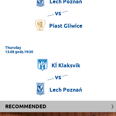
Lech
Poznań
vs
Piast
Gliwice
Thursday
13.08 godz.19:30
KÍ
Klaksvík
vs
Lech
Poznań
RECOMMENDED