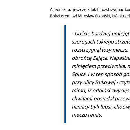
A jednak raz jeszcze zdołali rozstrzygnąć k
Bohaterem był Mirosław Okoński, król strz
- Goście bardziej umiejętn
szeregach takiego strzelc
rozstrzygnął losy meczu. 
obrońcę Za­jąca. Napastn
minięciem prze­ciwnika, 
Sputa. I w ten sposób go
przy ulicy Bukowej - czyt
mimo, iż odniósł zwy­cię
chwilami posiadał przewa
naniacy byli lepsi, choć 
meczu remis.