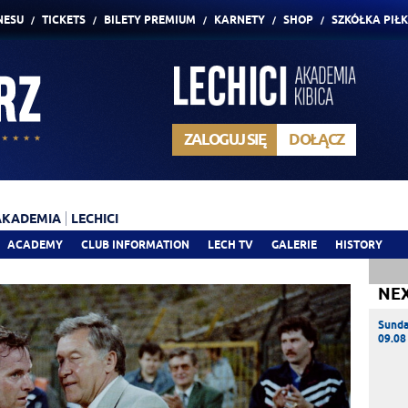
NESU
TICKETS
BILETY PREMIUM
KARNETY
SHOP
SZKÓŁKA PIŁ
ZALOGUJ SIĘ
DOŁĄCZ
AKADEMIA
LECHICI
ACADEMY
CLUB INFORMATION
LECH TV
GALERIE
HISTORY
NE
Sund
09.08