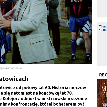
Thurs
13.08
mysław Szyszka
RE
atowicach
atowice od połowy lat 60. Historia meczów
e się natomiast na końcówkę lat 70.
 Kolejorz odniósł w mistrzowskim sezonie
mnimy konfrontację, której bohaterem był