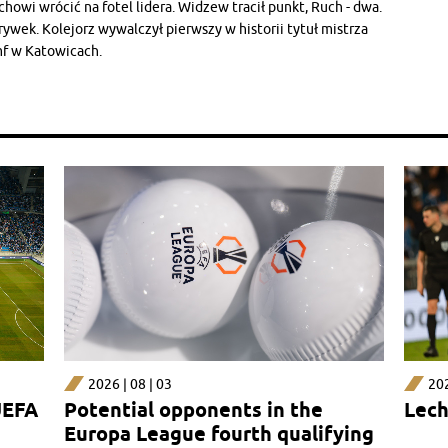
howi wrócić na fotel lidera. Widzew tracił punkt, Ruch - dwa.
rywek. Kolejorz wywalczył pierwszy w historii tytuł mistrza
mf w Katowicach.
2026 | 08 | 03
202
UEFA
Potential opponents in the
Lech
Europa League fourth qualifying