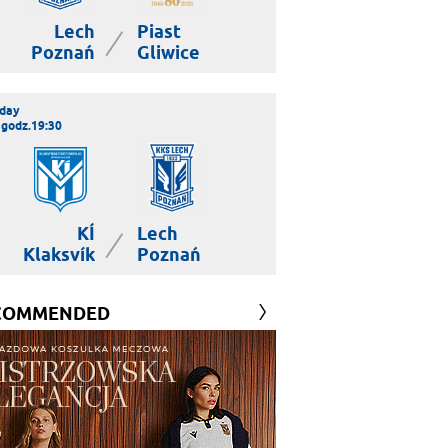
Lech
Piast
|
Poznań
Gliwice
day
 godz.19:30
KÍ
Lech
|
Klaksvík
Poznań
COMMENDED