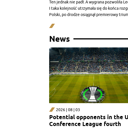
Ten jednak nie padł. A wygrana pozwoliła Lec
I taka kolejność utrzymała się do końca rozg
Polski, po drodze osiągnął premierowy triu
News
2026 | 08 | 03
Potential opponents in the 
Conference League fourth