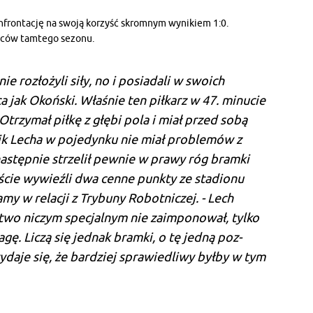
onfrontację na swoją korzyść skromnym wynikiem 1:0.
elców tamtego sezonu.
ie rozłożyli siły, no i posiadali w swoich
a jak Okoński. Właśnie ten piłkarz w 47. mi­nucie
Otrzymał piłkę z głębi pola i miał przed sobą
ik Lecha w poje­dynku nie miał problemów z
następnie strzelił pewnie w prawy róg bramki
ście wywieźli dwa cenne punkty ze sta­dionu
amy w relacji z Trybuny Robotniczej. - Lech
stwo niczym specjalnym nie zaimponował, tylko
gę. Liczą się jednak bramki, o tę jedną poz­
wydaje się, że bardziej sprawiedliwy byłby w tym