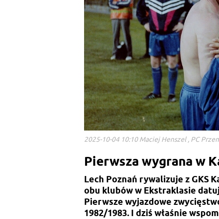
2025-10-04 10:10 Maciej Henszel , PC Prze
Pierwsza wygrana w K
Lech Poznań rywalizuje z GKS K
obu klubów w Ekstraklasie datuj
Pierwsze wyjazdowe zwycięstwo
1982/1983. I dziś właśnie wspo