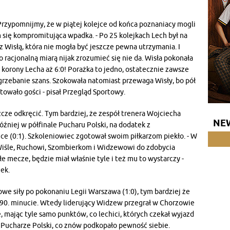
. Przypomnijmy, że w piątej kolejce od końca poznaniacy mogli
im się kompromitująca wpadka. - Po 25 kolejkach Lech był na
z Wisłą, która nie mogła być jeszcze pewna utrzymania. I
racjonalną miarą nijak zrozumieć się nie da. Wisła pokonała
 korony Lecha aż 6:0! Porażka to jedno, ostatecznie zawsze
pogrzebanie szans. Szokowała natomiast przewaga Wisły, bo pół
owało gości - pisał Przegląd Sportowy.
szcze odkręcić. Tym bardziej, że zespół trenera Wojciecha
NE
óźniej w półfinale Pucharu Polski, na dodatek z
ce (0:1). Szkoleniowiec zgotował swoim piłkarzom piekło. - W
Wiśle, Ruchowi, Szombierkom i Widzewowi do zdobycia
łe mecze, będzie miał właśnie tyle i też mu to wystarczy -
ek.
owe siły po pokonaniu Legii Warszawa (1:0), tym bardziej że
 90. minucie. Wtedy liderujący Widzew przegrał w Chorzowie
e, mając tyle samo punktów, co lechici, których czekał wyjazd
 Pucharze Polski, co znów podkopało pewność siebie.