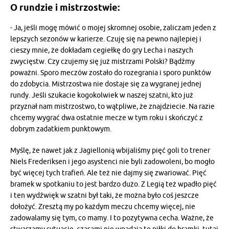
O rundzie i mistrzostwie:
- Ja, jeśli mogę mówić o mojej skromnej osobie, zaliczam jeden z
lepszych sezonów w karierze. Czuję się na pewno najlepiej i
cieszy mnie, że dokładam cegiełkę do gry Lecha i naszych
zwycięstw. Czy czujemy się już mistrzami Polski? Bądźmy
poważni. Sporo meczów zostało do rozegrania i sporo punktów
do zdobycia. Mistrzostwa nie dostaje się za wygranej jednej
rundy. Jeśli szukacie kogokolwiek w naszej szatni, kto już
przyznał nam mistrzostwo, to wątpliwe, że znajdziecie. Na razie
chcemy wygrać dwa ostatnie mecze w tym roku i skończyć z
dobrym zadatkiem punktowym.
Myślę, że nawet jak z Jagiellonią wbijaliśmy pięć goli to trener
Niels Frederiksen i jego asystenci nie byli zadowoleni, bo mogło
być więcej tych trafień. Ale też nie dajmy się zwariować. Pięć
bramek w spotkaniu to jest bardzo dużo. Z Legią też wpadło pięć
i ten wydźwięk w szatni był taki, że można było coś jeszcze
dołożyć. Zresztą my po każdym meczu chcemy więcej, nie
zadowalamy się tym, co mamy. I to pozytywna cecha. Ważne, że