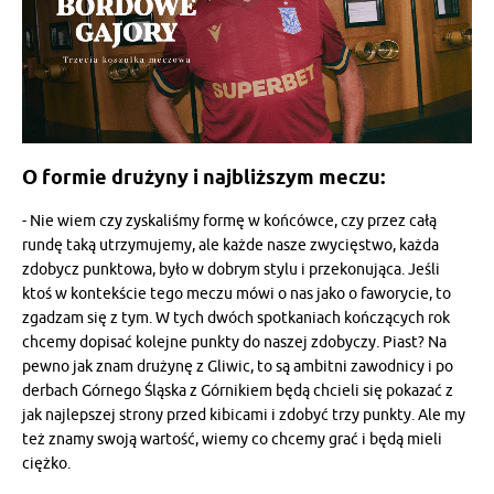
O formie drużyny i najbliższym meczu:
- Nie wiem czy zyskaliśmy formę w końcówce, czy przez całą
rundę taką utrzymujemy, ale każde nasze zwycięstwo, każda
zdobycz punktowa, było w dobrym stylu i przekonująca. Jeśli
ktoś w kontekście tego meczu mówi o nas jako o faworycie, to
zgadzam się z tym. W tych dwóch spotkaniach kończących rok
chcemy dopisać kolejne punkty do naszej zdobyczy. Piast? Na
pewno jak znam drużynę z Gliwic, to są ambitni zawodnicy i po
derbach Górnego Śląska z Górnikiem będą chcieli się pokazać z
jak najlepszej strony przed kibicami i zdobyć trzy punkty. Ale my
też znamy swoją wartość, wiemy co chcemy grać i będą mieli
ciężko.