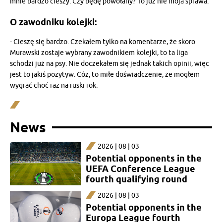
mnie bardzo cieszy. Czy będę powołany? To już nie moja sprawa.
O zawodniku kolejki:
- Cieszę się bardzo. Czekałem tylko na komentarze, że skoro
Murawski zostaje wybrany zawodnikiem kolejki, to ta liga
schodzi już na psy. Nie doczekałem się jednak takich opinii, więc
jest to jakiś pozytyw. Cóż, to miłe doświadczenie, że mogłem
wygrać choć raz na ruski rok.
News
2026 | 08 | 03
Potential opponents in the
UEFA Conference League
fourth qualifying round
2026 | 08 | 03
Potential opponents in the
Europa League fourth