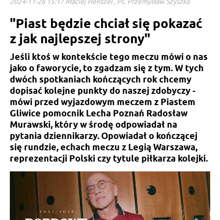
2024-11-28 15:17 Maciej Henszel , PC Przemysław Szyszka
"Piast będzie chciał się pokazać
z jak najlepszej strony"
Jeśli ktoś w kontekście tego meczu mówi o nas
jako o faworycie, to zgadzam się z tym. W tych
dwóch spotkaniach kończących rok chcemy
dopisać kolejne punkty do naszej zdobyczy -
mówi przed wyjazdowym meczem z Piastem
Gliwice pomocnik Lecha Poznań Radosław
Murawski, który w środę odpowiadał na
pytania dziennikarzy. Opowiadał o kończącej
się rundzie, echach meczu z Legią Warszawa,
reprezentacji Polski czy tytule piłkarza kolejki.