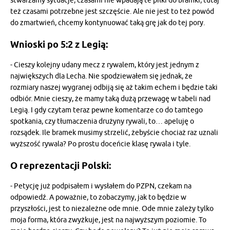
stwarzamy sytuacje, czasami nie wpadają te piłki do bramki, tutaj
też czasami potrzebne jest szczęście. Ale nie jest to też powód
do zmartwień, chcemy kontynuować taką grę jak do tej pory.
Wnioski po 5:2 z Legią:
- Cieszy kolejny udany mecz z rywalem, który jest jednym z
największych dla Lecha. Nie spodziewałem się jednak, że
rozmiary naszej wygranej odbiją się aż takim echem i będzie taki
odbiór. Mnie cieszy, że mamy taką dużą przewagę w tabeli nad
Legią. I gdy czytam teraz pewne komentarze co do tamtego
spotkania, czy tłumaczenia drużyny rywali, to… apeluję o
rozsądek. Ile bramek musimy strzelić, żebyście chociaż raz uznali
wyższość rywala? Po prostu doceńcie klasę rywala i tyle.
O reprezentacji Polski:
- Petycję już podpisałem i wysłałem do PZPN, czekam na
odpowiedź. A poważnie, to zobaczymy, jak to będzie w
przyszłości, jest to niezależne ode mnie. Ode mnie zależy tylko
moja forma, która zwyżkuje, jest na najwyższym poziomie. To