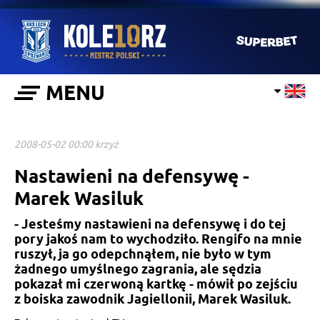
MENU
2008-05-02 00:00 krzyż
Nastawieni na defensywę -
Marek Wasiluk
- Jesteśmy nastawieni na defensywę i do tej
pory jakoś nam to wychodziło. Rengifo na mnie
ruszył, ja go odepchnąłem, nie było w tym
żadnego umyślnego zagrania, ale sędzia
pokazał mi czerwoną kartkę - mówił po zejściu
z boiska zawodnik Jagiellonii, Marek Wasiluk.