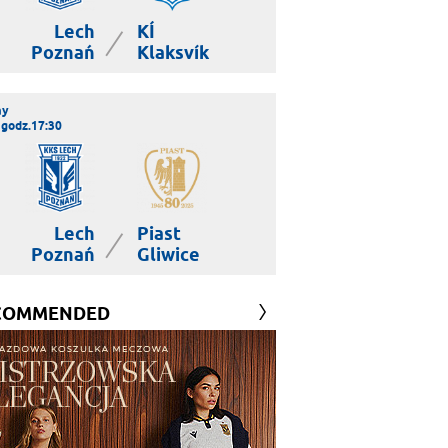
Lech
KÍ
|
Poznań
Klaksvík
ay
 godz.17:30
Lech
Piast
|
Poznań
Gliwice
COMMENDED