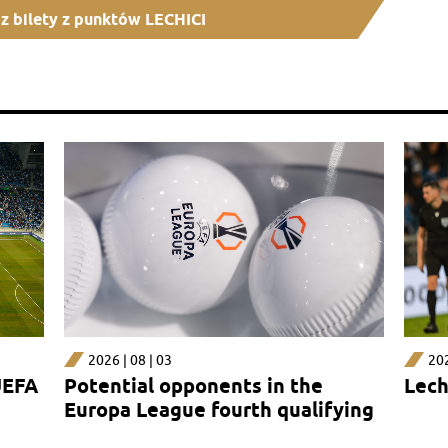
z bilety z punktów LECHICI
2026 | 08 | 03
202
UEFA
Potential opponents in the
Lech
Europa League fourth qualifying
round