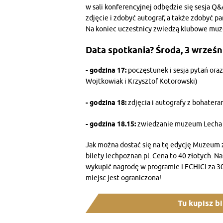
w sali konferencyjnej odbędzie się sesja Q
zdjęcie i zdobyć autograf, a także zdobyć 
Na koniec uczestnicy zwiedzą klubowe mu
Data spotkania? Środa, 3 wrześni
- godzina 17:
poczęstunek i sesja pytań ora
Wojtkowiak i Krzysztof Kotorowski)
- godzina 18:
zdjęcia i autografy z bohater
- godzina 18.15:
zwiedzanie muzeum Lecha
Jak można dostać się na tę edycję Muzeum
bilety.lechpoznan.pl. Cena to 40 złotych. 
wykupić nagrodę w programie LECHICI za 30
miejsc jest ograniczona!
Tu kupisz b