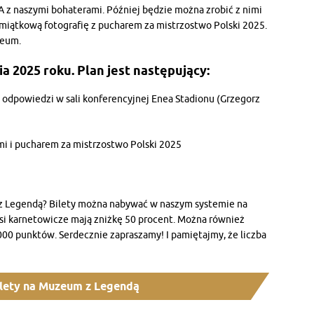
&A z naszymi bohaterami. Później będzie można zrobić z nimi
pamiątkową fotografię z pucharem za mistrzostwo Polski 2025.
zeum.
a 2025 roku. Plan jest następujący:
z odpowiedzi w sali konferencyjnej Enea Stadionu (Grzegorz
ami i pucharem za mistrzostwo Polski 2025
 z Legendą? Bilety można nabywać w naszym systemie na
Nasi karnetowicze mają zniżkę 50 procent. Można również
00 punktów. Serdecznie zapraszamy! I pamiętajmy, że liczba
ilety na Muzeum z Legendą