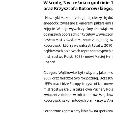
W środę, 3 września o godzinie
oraz Krzysztofa Kotorowskiego, 
- Nasz cykl Muzeum z Legendą cieszy się d
anegdotki związane z karierami piłkarskimi 
zdjęcie. W maju wywalczyliśmy dziewiąte w 
do naszych poprzednich tytułów wywalczony
hasłem Mistrzowskie Muzeum z Legendą. Nas
Kotorowski, którzy wywalczyli tytuł w 2010
najbliższych przerwach reprezentacyjnych 
mistrzostwo Polski 2025 - mówi Maciej Hens
Poznań.
Grzegorz Wojtkowiak był związany jako piłk
2009 oraz mistrzostwo rok później. Uczestn
UEFA oraz Lidze Europy. Krzysztof Kotorowsk
mistrzostwa kraju, a także dwa Puchary Pol
związani z klubem w roli trenerów: Wojtkow
Kotorowski szkoli młodych bramkarzy w Aka
Serdecznie zapraszamy kibiców na spotkani