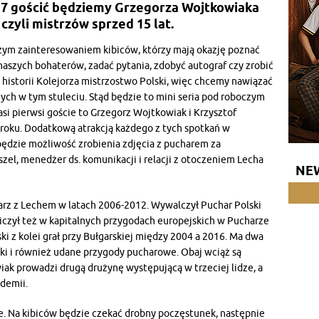
 17 gościć będziemy Grzegorza Wojtkowiaka
czyli mistrzów sprzed 15 lat.
użym zainteresowaniem kibiców, którzy mają okazję poznać
naszych bohaterów, zadać pytania, zdobyć autograf czy zrobić
historii Kolejorza mistrzostwo Polski, więc chcemy nawiązać
ch w tym stuleciu. Stąd będzie to mini seria pod roboczym
i pierwsi goście to Grzegorz Wojtkowiak i Krzysztof
 roku. Dodatkową atrakcją każdego z tych spotkań w
będzie możliwość zrobienia zdjęcia z pucharem za
zel, menedżer ds. komunikacji i relacji z otoczeniem Lecha
NE
arz z Lechem w latach 2006-2012. Wywalczył Puchar Polski
iczył też w kapitalnych przygodach europejskich w Pucharze
i z kolei grał przy Bułgarskiej między 2004 a 2016. Ma dwa
ski i również udane przygody pucharowe. Obaj wciąż są
iak prowadzi drugą drużynę występującą w trzeciej lidze, a
demii.
e. Na kibiców będzie czekać drobny poczęstunek, następnie