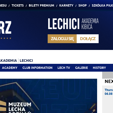
NESU
TICKETS
BILETY PREMIUM
KARNETY
SHOP
SZKÓŁKA PIŁ
ZALOGUJ SIĘ
DOŁĄCZ
AKADEMIA
LECHICI
ACADEMY
CLUB INFORMATION
LECH TV
GALERIE
HISTORY
NE
Thurs
06.08