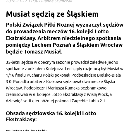
2016-11-17 11:30 Lilianna Szymczak
Musiał sędzią ze Śląskiem
Polski Związek Piłki Nożnej wyznaczył sędziów
do prowadzenia meczów 16. kolejki Lotto
Ekstraklasy. Arbitrem niedzielnego spotkania
pomiędzy Lechem Poznań a Śląskiem Wrocław
będzie Tomasz Musiał.
35-letni sędzia w obecnym sezonie prowadził zaledwie jedno
spotkanie z udziałem Kolejorza. Lech, gdy rozjemcą był Musiał w
1/16 finału Pucharu Polski pokonali Podbeskidzie Bielsko-Biała
3:0. Ponadto arbiter z Krakowa sędziował dwa mecze Śląska
Wrocław. Podopieczni Mariusza Rumaka bezbramkowo
zremisowali w 6. kolejce Lotto Ekstraklasy z Wisłą Płock, a
dziewięć serii gier później pokonali Zagłębie Lubin 2:1.
Obsada sędziowska 16. kolejki Lotto
Ekstraklasy: